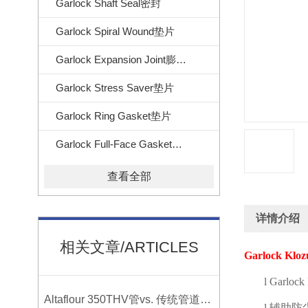
Garlock Shaft Seal密封
Garlock Spiral Wound垫片
Garlock Expansion Joint膨胀节
Garlock Stress Saver垫片
Garlock Ring Gasket垫片
Garlock Full-Face Gasket垫片
查看全部
详情介绍
相关文章/ARTICLES
Garlock Kloz
l
Garlock 
Altaflour 350THV管vs. 传统管道：谁更耐用？
l
辅助防