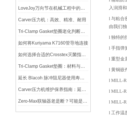
入润滑和
LoveJoy万向节在机械工程中的重要性
l
与粘合
Carver压力机：高效、精准、耐用
由我们独
Tri-Clamp Gasket垫圈老化判断，定期更换维护要点
l
独特的
如何将Kuriyama K7160管导地连接
l
手指弹
如何选择合适的Crosstex灭菌指示标签？
l
重型金
Tri-Clamp Gasket垫圈：材料与应用的全面指南
l
黄铜嵌
延长 Blacoh 脉冲阻尼器使用寿命的维护技巧大公开
l
MILL-R
Carver压力机维护保养指南：延长设备寿命的关键
l
MILL-R
Zero-Max联轴器老是断？可能是选型没考虑径向偏差
l
MILL-R
l
工作温