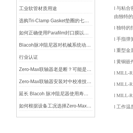
l
与粘合
工业软管材质用途
由独特的
选购Tri-Clamp Gasket垫圈的七大要点
l
独特的
如何正确使用Parafilm封口膜以确保实验结果的准确性？
l
手指弹
Blacoh脉冲阻尼器对机械系统动态特性的影响分析
l
重型金
行业认证
l
黄铜嵌
Zero-Max联轴器老是断？可能是选型没考虑径向偏差
l
MILL-R
Zero-Max联轴器安装对中校准技巧与常见误差分析
l
MILL-R
延长 Blacoh 脉冲阻尼器使用寿命的维护技巧大公开
l
MILL-R
如何根据设备工况选择Zero-Max联轴器？
l
工作温