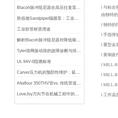
l
与粘合
Blacoh脉冲阻尼器在高压往复泵系统中的应用
由独特的
胜佰德Sandpiper隔膜泵：工业流体输送的可靠动力解决方案
l
独特的
工业软管材质用途
l
手指弹
解析Blacoh脉冲阻尼器对降低噪音的显著作用
l
重型金
Tyler筛网振动筛的故障诊断与排除方法总结
l
黄铜嵌
UL 94V-0阻燃标准
l
MILL-R
Carver压力机的预防性维护：延长使用寿命的技巧
l
MILL-R
Altaflour 350THV管vs. 传统管道：谁更耐用？
l
MILL-R
LoveJoy万向节在机械工程中的重要性
l
工作温