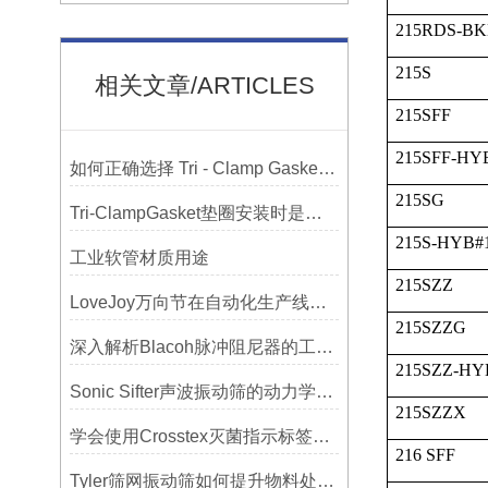
215RDS-BK
215S
相关文章/ARTICLES
215SFF
215SFF-HY
如何正确选择 Tri - Clamp Gasket 垫圈的材质与尺寸？
215SG
Tri-ClampGasket垫圈安装时是否需要涂抹润滑剂或密封脂？
215S-HYB#
工业软管材质用途
215SZZ
LoveJoy万向节在自动化生产线中的核心作用
215SZZG
深入解析Blacoh脉冲阻尼器的工作原理与应用
215SZZ-HY
Sonic Sifter声波振动筛的动力学模拟与性能分析
215SZZX
学会使用Crosstex灭菌指示标签提高无菌保证水平
216 SFF
Tyler筛网振动筛如何提升物料处理能力