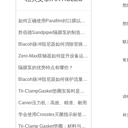
您
如何正确使用Parafilm封口膜以确保实验结果的准确性？
您
胜佰德Sandpiper隔膜泵的制造工艺和技术难点
联
Blacoh脉冲阻尼器如何消除管路振动与噪音？
Zero-Max联轴器如何提升设备运行精度？
常
隔膜泵的优势特点有哪些？
Blacoh脉冲阻尼器如何保护流量计、压力开关和管路附件？
Tri-ClampGasket垫圈安装时是否需要涂抹润滑剂或密封脂？
详
Carver压力机：高效、精准、耐用
学会使用Crosstex灭菌指示标签提高无菌保证水平
补
Tri-Clamp Gasket垫圈：材料与应用的全面指南