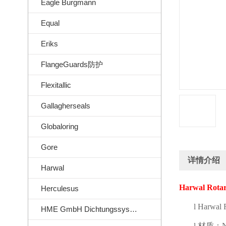
Eagle Burgmann
Equal
Eriks
FlangeGuards防护
Flexitallic
Gallagherseals
Globaloring
Gore
详情介绍
Harwal
Harwal Rotar
Herculesus
l
Harwal R
HME GmbH Dichtungssysteme
l
材质：
N