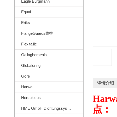
Eagle Burgmann
Equal
Eriks
FlangeGuards防护
Flexitallic
Gallagherseals
Globaloring
Gore
详情介绍
Harwal
Harwa
Herculesus
点：
HME GmbH Dichtungssysteme