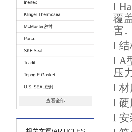
Inertex
l
Ha
Klinger Thermoseal
覆
McMaster密封
害
Parco
l
结
SKF Seal
l
A
Teadit
压
Topog-E Gasket
l
材
U.S. SEAL密封
l
硬
查看全部
l
安
相关文章/ARTICLES