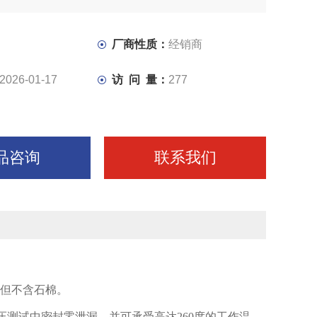
厂商性质：
经销商
2026-01-17
访 问 量：
277
品咨询
联系我们
但不含石棉。
压测试中密封零泄漏，并可承受高达
260
度的工作温