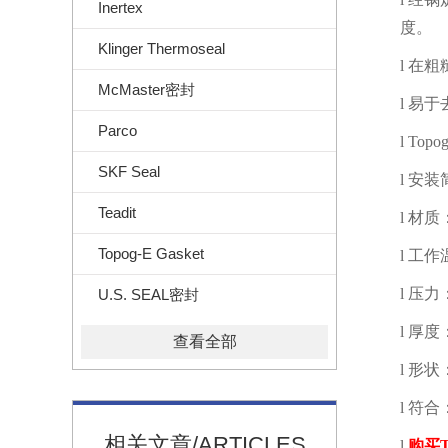
Inertex
度。
Klinger Thermoseal
l
在粗
McMaster密封
l
易于
Parco
l
Topog
SKF Seal
l
安装
Teadit
l
材质
Topog-E Gasket
l
工作
l
压力
U.S. SEAL密封
l
厚度
查看全部
l
形状
l
符合
相关文章/ARTICLES
l
购买