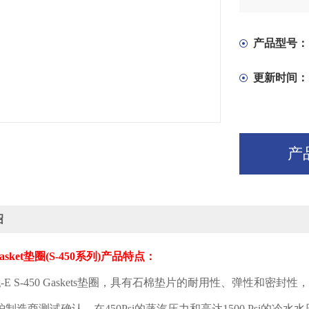
产品型号：
更新时间：
产
绍
asket
垫圈
(S-450
系列
)
产品特点：
-E S-450 Gaskets
垫圈，具有石棉垫片的耐用性、弹性和密封性，
炉制造商测试确认，在
450Psi
的蒸汽压力和高达
1500 Psi
的冷水水