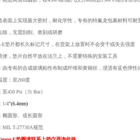
糙表面上实现最大密封，耐化学性，专有的特氟龙包裹材料可耐
去除，无需刮削、凿刻或研磨
-E
垫片都长久标记尺寸，在货架上放置时不会变干或失去强度
简便，垫片自然平放在法兰上，不需要特殊的安装工具
：由专有的合成玻璃粘性布制成纤维和黄铜丝，浸渍有蓝色弹性
温度：至
260
度
：至
450 Psi
（
31 Bar
）
：
1/4
"(6.4mm)
：椭圆形、或长圆形
：
MIL T-27730A
规范
Topog-E
垫圈请联系上碧仪器询价格