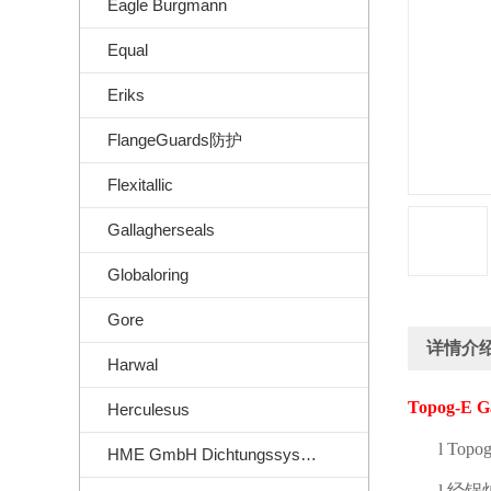
Eagle Burgmann
Equal
Eriks
FlangeGuards防护
Flexitallic
Gallagherseals
Globaloring
Gore
详情介
Harwal
Topog-E G
Herculesus
l
Topog
HME GmbH Dichtungssysteme
l
经锅