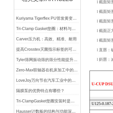
l
截面矩
l
截面矩
Kuriyama Tigerflex PU管发黄变硬怎么办？
l
截面矩
Tri-Clamp Gasket垫圈：材料与应用的全面指南
l
截面正
Carver压力机：高效、精准、耐用
l
截面矩
提高Crosstex灭菌指示标签的可见性和识别度的方法
l
直唇：
l
斜唇：
Tyler筛网振动筛的筛分性能提升技巧
Zero-Max联轴器在机床加工中的应用及精度保证方法
LoveJoy万向节在汽车工业中的重要性
U-CUP DS
隔膜泵的优势特点有哪些？
Tri-ClampGasket垫圈安装时是否需要涂抹润滑剂或密封脂？
U125-0.187
Hausser计数板的结构与功能深度解析