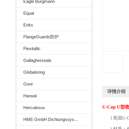
Eagle Burgmann
Equal
Eriks
FlangeGuards防护
Flexitallic
Gallagherseals
Globaloring
Gore
详情介绍
Harwal
U-Cup U
型
Herculesus
l
美国
U-C
HME GmbH Dichtungssysteme
l
材质：