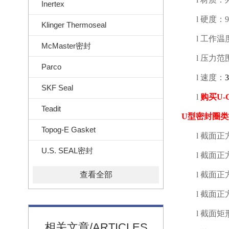
Inertex
l
硬度：
Klinger Thermoseal
l
工作温
McMaster密封
l
压力范
Parco
l
速度：
3
SKF Seal
l
购买
U-
Teadit
U
型密封圈类
Topog-E Gasket
l
截面正
U.S. SEAL密封
l
截面正
查看全部
l
截面正
l
截面正
l
截面矩
相关文章/ARTICLES