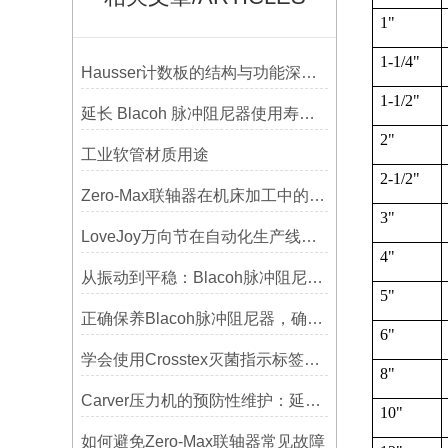
1"
1-1/4"
Hausser计数板的结构与功能深度解析
1-1/2"
延长 Blacoh 脉冲阻尼器使用寿命的维护技巧大公开
2"
工业软管材质用途
2-1/2"
Zero-Max联轴器在机床加工中的应用及精度保证方法
3"
LoveJoy万向节在自动化生产线中的核心作用
4"
从振动到平稳：Blacoh脉冲阻尼器在泵系统中的应用
5"
正确保养Blacoh脉冲阻尼器，确保长期稳定运行
6"
学会使用Crosstex灭菌指示标签提高无菌保证水平
8"
Carver压力机的预防性维护：延长使用寿命的技巧
10"
如何避免Zero-Max联轴器常见故障