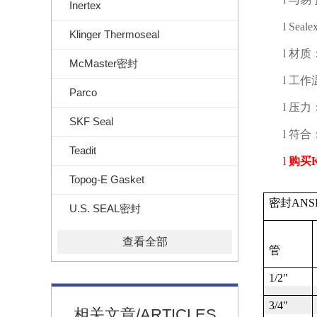
Inertex
l
Seale
Klinger Thermoseal
l
材质
McMaster密封
l
工作
Parco
l
压力
SKF Seal
l
符合
Teadit
l
购买
K
Topog-E Gasket
密封
ANSI
U.S. SEAL密封
查看全部
管
1/2"
3/4"
相关文章/ARTICLES