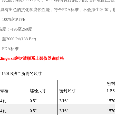
x
具有出色的抗化学腐蚀性能，符合
FDA
标准，不会滋生细 菌，
：
100%
纯
PTFE
温度：
-196
至
260
度
：至
2000 Psi(138 Bar)
：
FDA
标准
lingersil
密封请联系上碧仪器询价格
 150LB
法兰所需的尺寸
密
螺栓
螺栓尺寸
密封尺寸
LBS
4
孔
0.5"
3/16"
157
4
孔
0.5"
3/16"
157