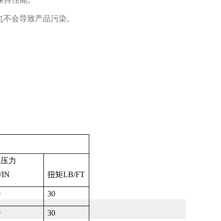
也不会导致产品污染。
封压力
/IN
扭矩
LB/FT
0
30
0
30