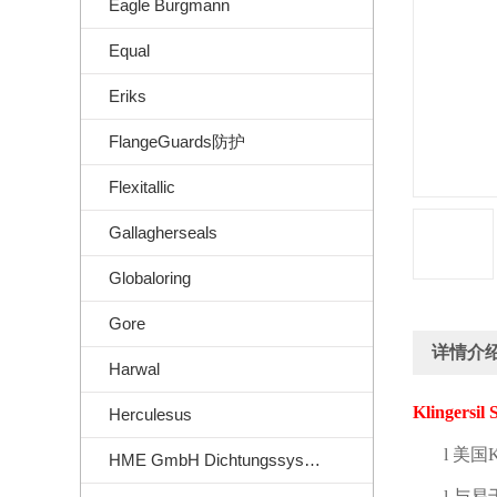
Eagle Burgmann
Equal
Eriks
FlangeGuards防护
Flexitallic
Gallagherseals
Globaloring
Gore
详情介
Harwal
Klingersil 
Herculesus
l
美国
K
HME GmbH Dichtungssysteme
l
与易