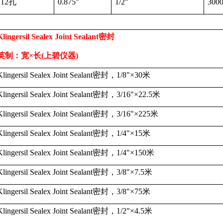
12
孔
0.875"
1/2"
300
Klingersil Sealex Joint Sealant
密封
英制：宽×长
(
上碧仪器
)
Klingersil Sealex Joint Sealant
密封，
1/8"
×
30
米
Klingersil Sealex Joint Sealant
密封，
3/16"
×
22.5
米
Klingersil Sealex Joint Sealant
密封，
3/16"
×
225
米
Klingersil Sealex Joint Sealant
密封，
1/4"
×
15
米
Klingersil Sealex Joint Sealant
密封，
1/4"
×
150
米
Klingersil Sealex Joint Sealant
密封，
3/8"
×
7.5
米
Klingersil Sealex Joint Sealant
密封，
3/8"
×
75
米
Klingersil Sealex Joint Sealant
密封，
1/2"
×
4.5
米