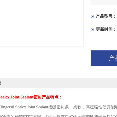
产品型号：
更新时间：
产
绍
Sealex Joint Sealant
密封产品特点：
lingersil Sealex Joint Sealant
接缝密封条，柔软，高压缩性使其能
于冷流的传统
PTFE
不同，
Sealex
具有良好的抗蠕变性和螺栓扭矩