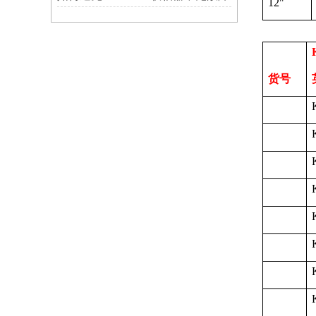
12"
货号