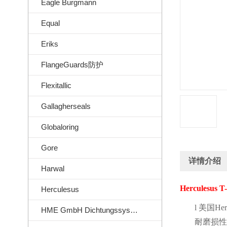
Eagle Burgmann
Equal
Eriks
FlangeGuards防护
Flexitallic
Gallagherseals
Globaloring
Gore
详情介绍
Harwal
Herculesus T
Herculesus
l
美国
Her
HME GmbH Dichtungssysteme
耐磨损性