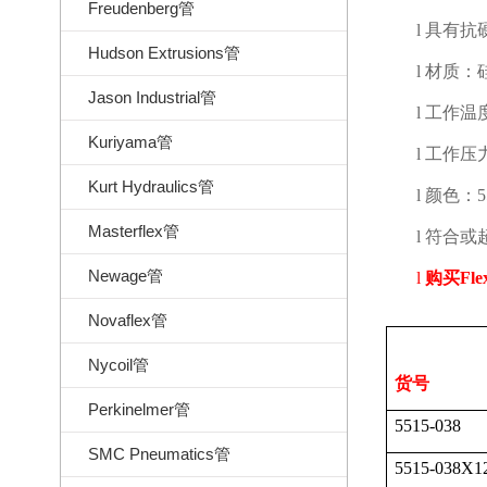
Freudenberg管
l
具有抗
Hudson Extrusions管
l
材质：
Jason Industrial管
l
工作温
Kuriyama管
l
工作压
Kurt Hydraulics管
l
颜色：
5
Masterflex管
l
符合或
Newage管
l
购买
Fle
Novaflex管
Nycoil管
货号
Perkinelmer管
5515-038
SMC Pneumatics管
5515-038X1