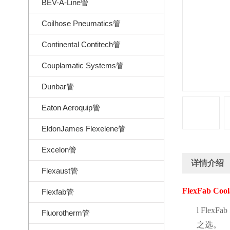
BEV-A-Line管
Coilhose Pneumatics管
Continental Contitech管
Couplamatic Systems管
Dunbar管
Eaton Aeroquip管
EldonJames Flexelene管
Excelon管
详情介绍
Flexaust管
FlexFab Cool
Flexfab管
l
FlexFab
Fluorotherm管
之选。