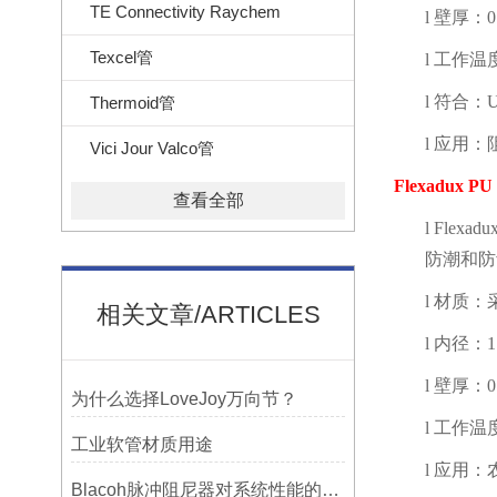
TE Connectivity Raychem
l
壁厚：
0
Texcel管
l
工作温
l
符合：
U
Thermoid管
l
应用：
Vici Jour Valco管
Flexadux PU
查看全部
l
Flexadu
防潮和防
l
材质：
相关文章/ARTICLES
l
内径：
1
l
壁厚：
0
为什么选择LoveJoy万向节？
l
工作温
工业软管材质用途
l
应用：
Blacoh脉冲阻尼器对系统性能的影响分析