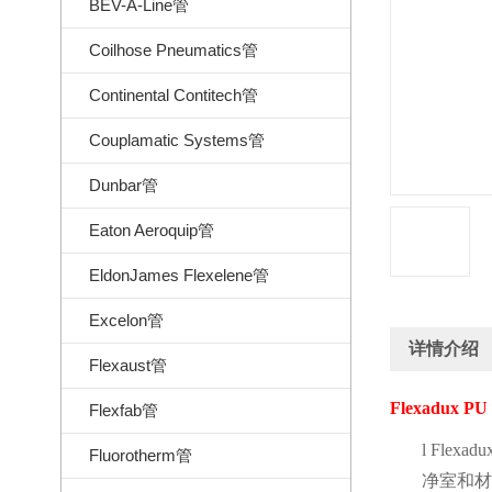
BEV-A-Line管
Coilhose Pneumatics管
Continental Contitech管
Couplamatic Systems管
Dunbar管
Eaton Aeroquip管
EldonJames Flexelene管
Excelon管
详情介绍
Flexaust管
Flexadux PU
Flexfab管
l
Flexadu
Fluorotherm管
净室和材