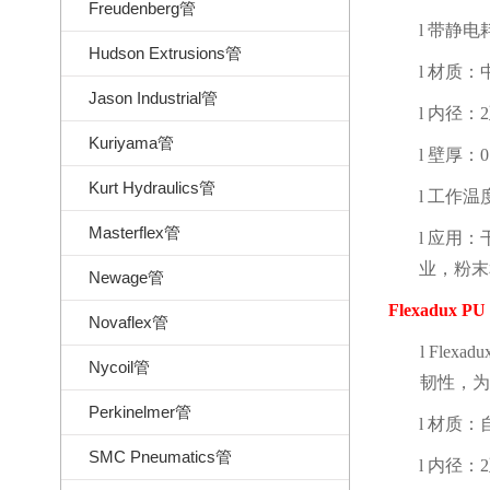
Freudenberg管
l
带静电
Hudson Extrusions管
l
材质：
Jason Industrial管
l
内径：
2
Kuriyama管
l
壁厚：
0
Kurt Hydraulics管
l
工作温
Masterflex管
l
应用：
业，粉末
Newage管
Flexadux PU
Novaflex管
l
Flexadu
Nycoil管
韧性，为
Perkinelmer管
l
材质：
SMC Pneumatics管
l
内径：
2