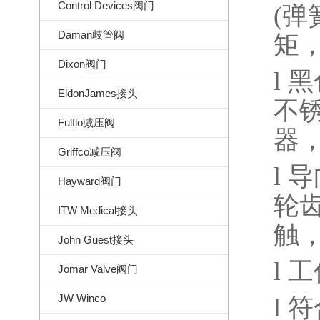
Control Devices阀门
(
弹
Daman歧管阀
矩
Dixon阀门
l
黑
EldonJames接头
不
Fulflo减压阀
器
Griffco减压阀
l
导
Hayward阀门
轮
ITW Medical接头
触
John Guest接头
l
工
Jomar Valve阀门
JW Winco
l
符