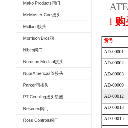
Mako Products阀门
AT
McMaster-Carr接头
l
购
Midland接头
Morrison Bros阀
货号
Nibco阀门
AD-00001
Nordson Medical接头
AD-00002
Nupi Americas管接头
AD-00003
Parker阀接头
AD-00009
AD-00012
PT Coupling接头垫圈
AD-00013
Resenex阀门
AD-00015
Ross Controls阀门