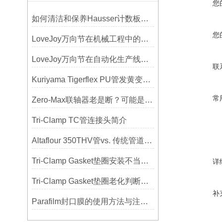
您
如何清洁和保养Hausser计数板，避免划伤网格线？
您
LoveJoy万向节在机械工程中的重要性
LoveJoy万向节在自动化生产线中的核心作用
联
Kuriyama Tigerflex PU管发黄变硬怎么办？
常
Zero-Max联轴器老是断？可能是选型没考虑径向偏差
Tri-Clamp TC管连接头简介
Altaflour 350THV管vs. 传统管道：谁更耐用？
Tri-Clamp Gasket垫圈安装不当导致的泄漏问题及预防
详
Tri-Clamp Gasket垫圈老化判断，定期更换维护要点
补
Parafilm封口膜的使用方法与注意事项