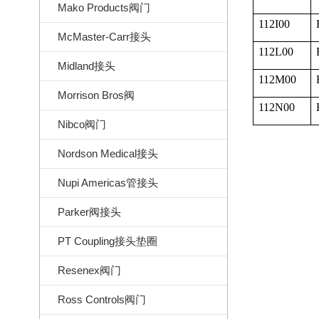
Mako Products阀门
112I00
McMaster-Carr接头
112L00
Midland接头
112M00
Morrison Bros阀
112N00
Nibco阀门
Nordson Medical接头
Nupi Americas管接头
Parker阀接头
PT Coupling接头垫圈
Resenex阀门
Ross Controls阀门