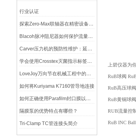
行业认证
探索Zero-Max联轴器在精密设备中的优势
Blacoh脉冲阻尼器如何保护流量计、压力开关和管路附件？
Carver压力机的预防性维护：延长使用寿命的技巧
学会使用Crosstex灭菌指示标签提高无菌保证水平
上碧仪器为
LoveJoy万向节在机械工程中的重要性
RuB
球阀
Ru
如何将Kuriyama K7160管导地连接
RuB
高压球
如何正确使用Parafilm封口膜以确保实验结果的准确性？
RuB
黄铜球
隔膜泵的优势特点有哪些？
RUB
流量控
RuB INC Ball
Tri-Clamp TC管连接头简介