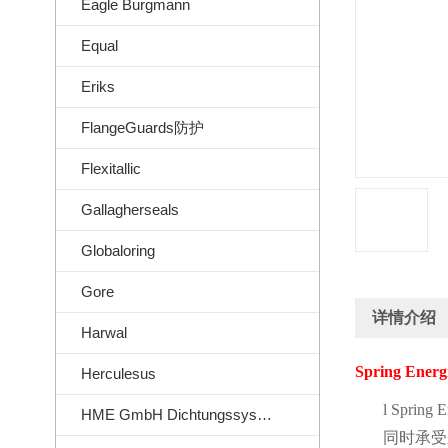
Eagle Burgmann
Equal
Eriks
FlangeGuards防护
Flexitallic
Gallagherseals
Globaloring
Gore
详情介绍
Harwal
Spring Energ
Herculesus
l
Spring E
HME GmbH Dichtungssysteme
同时承受