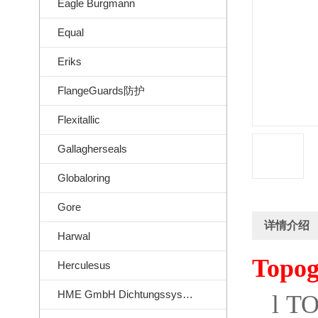
Eagle Burgmann
Equal
Eriks
FlangeGuards防护
Flexitallic
Gallagherseals
Globaloring
Gore
详情介绍
Harwal
Topog
Herculesus
HME GmbH Dichtungssysteme
l
TO