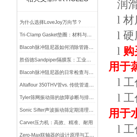
润
l
材
为什么选择LoveJoy万向节？
l
硬
Tri-Clamp Gasket垫圈：材料与应用的全面指南
Blacoh脉冲阻尼器如何消除管路振动与噪音？
l
购
胜佰德Sandpiper隔膜泵：工业流体输送的可靠动力解决方案
用于
Blacoh脉冲阻尼器的日常检查与预防性维护清单
l
工
Altaflour 350THV管vs. 传统管道：谁更耐用？
l
工
Tyler筛网振动筛的故障诊断与排除方法总结
Sonic Sifter声波振动筛定期清理的重要性
用于
Carver压力机：高效、精准、耐用
l
工
Zero-Max联轴器的设计原理与工艺流程解析