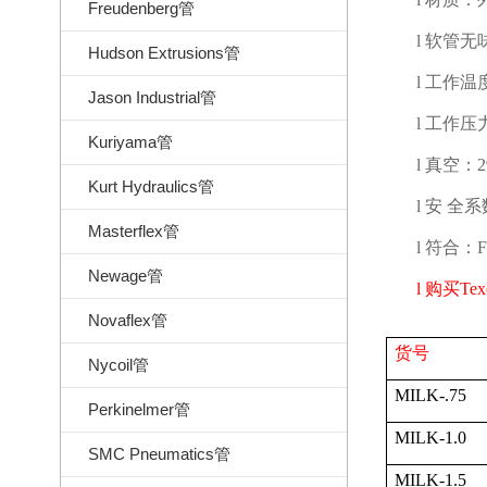
Freudenberg管
l
软管无
Hudson Extrusions管
l
工作温
Jason Industrial管
l
工作压
Kuriyama管
l
真空：
2
Kurt Hydraulics管
l
安 全系
Masterflex管
l
符合：
F
Newage管
l
购买
Tex
Novaflex管
货号
Nycoil管
MILK-.75
Perkinelmer管
MILK-1.0
SMC Pneumatics管
MILK-1.5