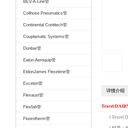
BEV-A-Line管
Coilhose Pneumatics管
Continental Contitech管
Couplamatic Systems管
Dunbar管
Eaton Aeroquip管
EldonJames Flexelene管
Excelon管
详情介绍
Flexaust管
Texcel DAIR
Flexfab管
l
Texcel 
Fluorotherm管
l
材质：