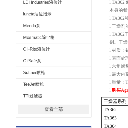
LDI Industries液位计
l
TA362 
本身的状
luneta油位指示
l
TA362
Menda泵
l
干燥剂
l
TA362
Mosmatic除尘枪
剂。干燥
Oil-Rite液位计
l
材质：
l
表面处
OilSafe泵
l
六角螺
Suttner喷枪
l
最大内
l
重量：
T
TeeJet喷枪
l
购买
Agm
TTI过滤器
干燥器系列
查看全部
TA362
TA363
TA364