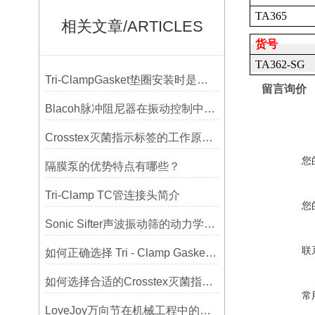
TA365
相关文章/ARTICLES
货号
TA362-SG
Tri-ClampGasket垫圈安装时是否需要涂抹润滑剂或密封脂？
留言询价
Blacoh脉冲阻尼器在振动控制中的作用分析
Crosstex灭菌指示标签的工作原理：变色反应机制详解
您
隔膜泵的优势特点有哪些？
Tri-Clamp TC管连接头简介
您
Sonic Sifter声波振动筛的动力学模拟与性能分析
联
如何正确选择 Tri - Clamp Gasket 垫圈的材质与尺寸？
如何选择合适的Crosstex灭菌指示标签？
常
LoveJoy万向节在机械工程中的重要性