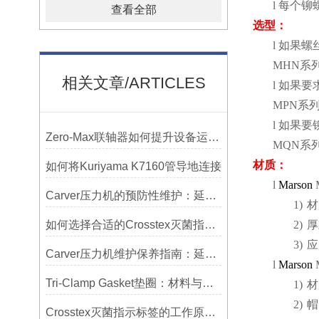
l
每个铆
查看全部
选型：
l
如果螺
MHN
系
相关文章/ARTICLES
l
如果要
MPN
系
l
如果要
Zero-Max联轴器如何提升设备运行精度？
MQN
系
材质：
如何将Kuriyama K7160管导地连接
l
Marson
Carver压力机的预防性维护：延长使用寿命的技巧
1)
材
如何选择合适的Crosstex灭菌指示标签？
2)
厚
3)
应
Carver压力机维护保养指南：延长设备寿命的关键
l
Marson
Tri-Clamp Gasket垫圈：材料与应用的全面指南
1)
材
2)
帽
Crosstex灭菌指示标签的工作原理：变色反应机制详解