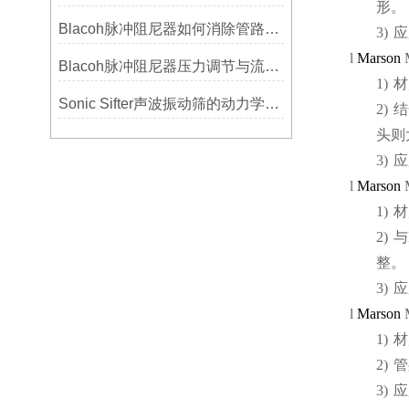
形。
Blacoh脉冲阻尼器如何消除管路振动与噪音？
3)
应
l
Marson
Blacoh脉冲阻尼器压力调节与流量匹配技巧
1)
材
Sonic Sifter声波振动筛的动力学模拟与性能分析
2)
结
头则
3)
应
l
Marson
1)
材
2)
与
整。
3)
应
l
Marson
1)
材
2)
管
3)
应