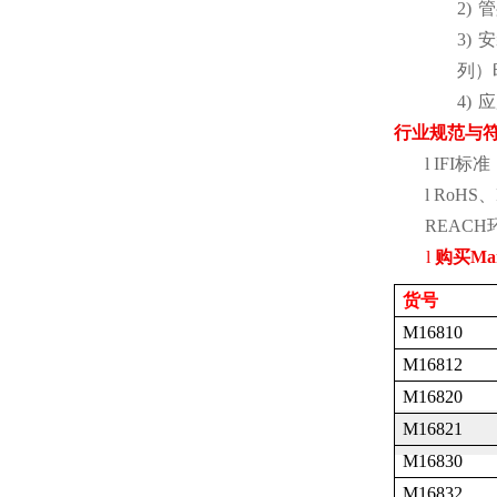
2)
管
3)
安
列）
4)
应
行业规范与
l
IFI
标准
l
RoHS
、
REACH
l
购买
Ma
货号
M16810
M16812
M16820
M16821
M16830
M16832