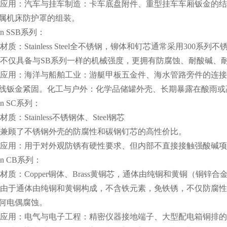
应用：汽车与挂车制造：卡车底盘附件、重型挂车车厢钣金的结
属机床防护罩的组装。
on SSB
系列：
材质：
Stainless Steel
全不锈钢，铆体和钉芯通常采用
300
系列不
不仅具备与
SB
系列一样的机械强度，更拥有防腐蚀、耐酸碱、
应用：海洋与船舶工业：游艇甲板五金件、海水管路旁件的连接
线钣金紧固。化工与户外：化学品储罐外壳、长期暴露在酸雨或
n SC
系列：
材质：
Stainless
不锈钢体、
Steel
钢芯
兼顾了不锈钢外壳的防腐性和碳钢钉芯的高性价比。
应用：用于对外观防锈有硬性要求、但内部不直接接触强酸碱项
on CB
系列：
材质：
Copper
铜体、
Brass
黄铜芯，通体由纯铜和黄铜（铜锌合
由于通体由纯铜和黄铜构成，不含铁元素，免铁锈，不仅防腐性
何电偶腐蚀。
应用：电气与电子工程：精密仪器接地端子、大型配电箱铜排的