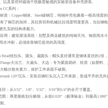
、以及某些对磁场干扰极度敏感的实验室设备外壳拼装。
on CC
系列：
材质：
Copper
铜体、
Steel
碳钢芯，纯铜外壳包裹着一根高强度的
有了钢芯的加持，其抗剪切和机械抗拉强度明显更高，当拉铆枪
更扎实的结构承载力。
应用：建筑屋顶系统：别墅及商业建筑的纯铜天沟、铜质雨水斗
雨水冲刷，必须依靠钢芯提供的高强度。
：
n Head
纽扣头、圆头、扁圆头：帽头直径通常是铆体直径的
2
倍
 Flange
大法兰、大扁头、大边：专为紧固易碎、软质（如塑料、
大幅分散夹紧力，保护工件表面不破裂。
ersunk 120
°沉头：安装后铆钉头沉入工件表面，形成平齐的无外
：
直径：从
3/32"
、
1/8"
、
5/32"
、
3/16"
到
1/4"
的全尺寸覆盖。
范围：厚度规格划分极细，从低
0.020"
（极薄钣金）到最高
1.000"
裂。