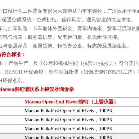
开口设计在工件背面变形为大鼓包从而牢牢锁死，广泛应用于单
C
暖通空调系统：空调机柜、镀锌风管、通风管道的快速拼接。
车与挂车制造：卡车厢体外壳钣金、客车内饰板、货车导流罩的
与电气机箱：服务器机架、配电柜门板、机壳组件连接。
业与金属家具：金属货架、钢制办公桌、标志牌及展架组装。
与符合标准：
准：产品生产、尺寸公差和机械性能（抗剪力
/
抗拉力）符合美国
、
REACH
环保合规：所有表面处理（如钢质铆钉的镀锌工序）
H
环保准则。
Marson
柳钉请联系上碧仪器询价格
Marson Open-End Rivert
柳钉（上碧仪器）
Marson Klik-Fast Open End Rivets
，
100PK
Marson Klik-Fast Open End Rivets
，
100PK
Marson Klik-Fast Open End Rivets
，
100PK
Marson Klik-Fast Open End Rivets
，
100PK