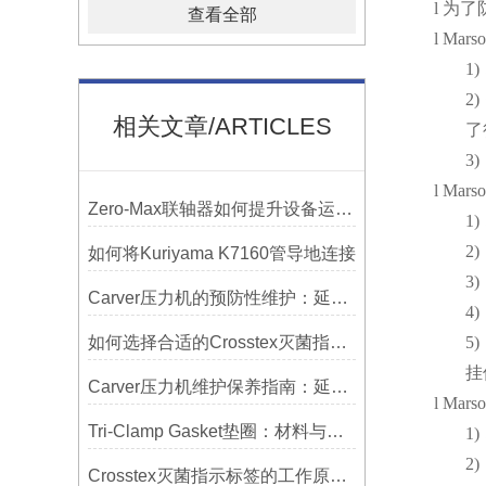
l
为了
查看全部
l
Mars
1)
2)
相关文章/ARTICLES
了
3)
l
Mars
Zero-Max联轴器如何提升设备运行精度？
1)
2)
如何将Kuriyama K7160管导地连接
3)
Carver压力机的预防性维护：延长使用寿命的技巧
4)
如何选择合适的Crosstex灭菌指示标签？
5)
挂
Carver压力机维护保养指南：延长设备寿命的关键
l
Marso
Tri-Clamp Gasket垫圈：材料与应用的全面指南
1)
2)
Crosstex灭菌指示标签的工作原理：变色反应机制详解