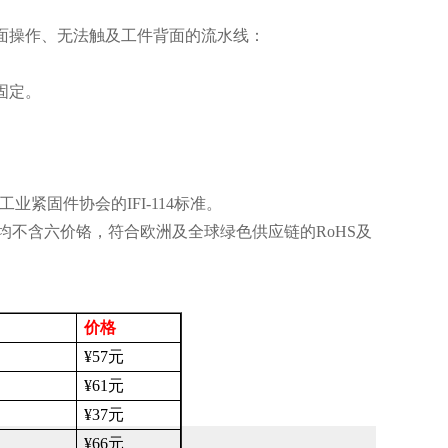
面操作、无法触及工件背面的流水线：
固定。
工业紧固件协会的
IFI-114
标准。
均不含六价铬，符合欧洲及全球绿色供应链的
RoHS
及
价格
¥57
元
¥61
元
¥37
元
¥66
元