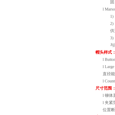
固
l
Mars
1)
2)
供
3)
与
帽头样式
l
Butto
l
Large
直径能
l
Count
尺寸范围
l
铆体
l
夹紧
位置断