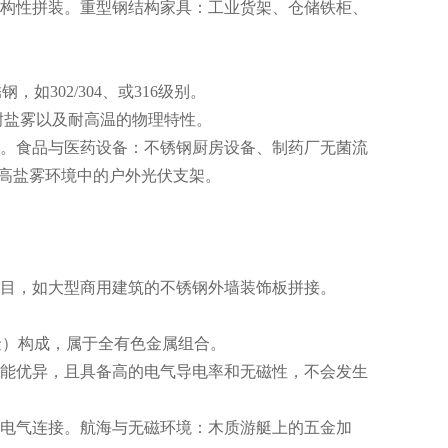
构性拼装。重型钢结构家具：工业货架、仓储铁柜、
锈钢，如
302/304
、或
316
级别。
耐盐雾以及耐高温的物理特性。
。食品与医药设备：不锈钢厨房设备、制药厂无菌流
高盐雾环境中的户外光伏支架。
目，如大型商用建筑的不锈钢外墙装饰板拼接。
金）构成，属于全有色金属组合。
能优异，且具备高的电气导电率和无磁性，不会发生
电气连接。航海与无磁环境：木质游艇上的五金加