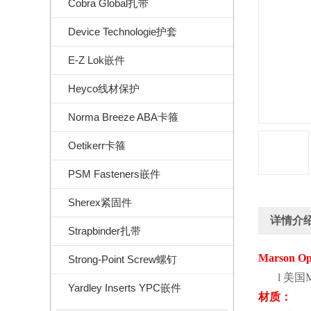
Cobra Global扎带
Device Technologie护套
E-Z Lok嵌件
Heyco线材保护
Norma Breeze ABA卡箍
Oetikerr卡箍
PSM Fasteners嵌件
Sherex紧固件
详情介
Strapbinder扎带
Marson Op
Strong-Point Screw螺钉
l
美国
M
Yardley Inserts YPC嵌件
材质：