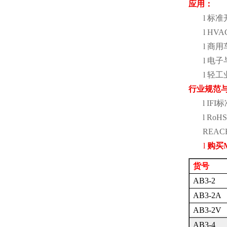
应用：
l
标准
l
HVA
l
商用
l
电子
l
轻工
行业规范
l
IFI
标
l
RoHS
REAC
l
购买
货号
AB3-2
AB3-2A
AB3-2V
AB3-4