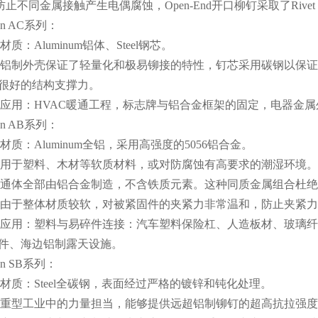
防止不同金属接触产生电偶腐蚀，
Open-End
开口柳钉采取了
Rivet
on AC
系列：
材质：
Aluminum
铝体、
Steel
钢芯。
铝制外壳保证了轻量化和极易铆接的特性，钉芯采用碳钢以保证
很好的结构支撑力。
应用：
HVAC
暖通工程，标志牌与铝合金框架的固定，电器金属
on AB
系列：
材质：
Aluminum
全铝，采用高强度的
5056
铝合金。
用于塑料、木材等软质材料，或对防腐蚀有高要求的潮湿环境。
通体全部由铝合金制造，不含铁质元素。这种同质金属组合杜绝
由于整体材质较软，对被紧固件的夹紧力非常温和，防止夹紧力
应用：塑料与易碎件连接：汽车塑料保险杠、人造板材、玻璃纤
件、海边铝制露天设施。
n SB
系列：
材质：
Steel
全碳钢，表面经过严格的镀锌和钝化处理。
重型工业中的力量担当，能够提供远超铝制铆钉的超高抗拉强度