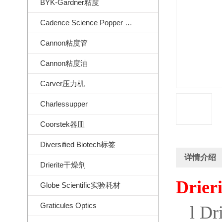
BYK-Gardner粘度
Cadence Science Popper Sons
Cannon粘度管
Cannon粘度油
Carver压力机
Charlessupper
Coorstek器皿
Diversified Biotech标签
详情介绍
Drierite干燥剂
Drieri
Globe Scientific实验耗材
Graticules Optics
l
Dri