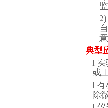
监
2)
自
意
典型
l
实
或
l
有
除
l
仪