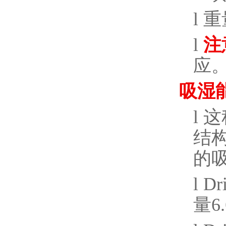
l
重
l
注
应
吸湿
l
这
结
的
l
Dri
量
6