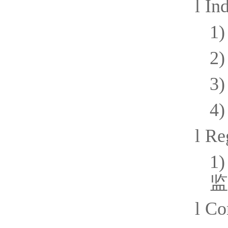
l
Ind
1)
2)
3)
4)
l
Reg
1)
监
l
Co