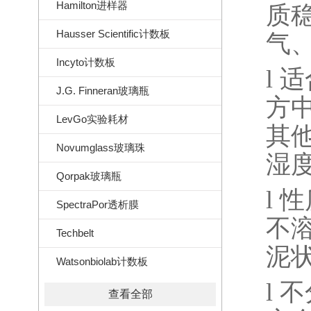
Hamilton进样器
质
Hausser Scientific计数板
气
Incyto计数板
l
适
J.G. Finneran玻璃瓶
方
LevGo实验耗材
其
Novumglass玻璃珠
湿
Qorpak玻璃瓶
l
性
SpectraPor透析膜
不
Techbelt
泥
Watsonbiolab计数板
l
不
查看全部