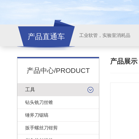
产品直通车
工业软管，实验室消耗品
产品展
产品中心/PRODUCT
工具
钻头铣刀丝锥
锤斧刀锯镐
扳手螺丝刀钳剪