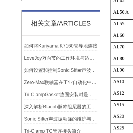
AL45
AL50 A
相关文章/ARTICLES
AL55
AL60
如何将Kuriyama K7160管导地连接
AL70
LoveJoy万向节的工作环境与适用范围
AL80
AL90
如何设置和控制Sonic Sifter声波振动筛的振动频率和振幅？
AS10
Zero-Max联轴器在工业自动化中的关键作用
AS12
Tri-ClampGasket垫圈安装时是否需要涂抹润滑剂或密封脂？
AS15
深入解析Blacoh脉冲阻尼器的工作原理与应用
AS20
Sonic Sifter声波振动筛的维护与保养指南
AS25
Tri-Clamp TC管连接头简介