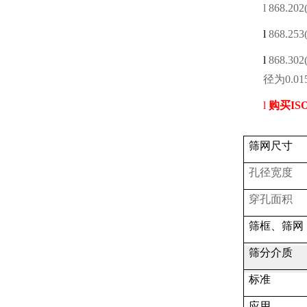
l
868.202(
l
868.253(
l
868.302(
径为
0.01
l
购买
IS
筛网尺寸
孔径宽度
穿孔面积
筛框、筛网
筛分介质
标准
应用