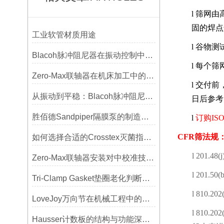
l
筛网由
固的焊点
工业软管材质用途
l
谷物测
Blacoh脉冲阻尼器在振动控制中的作用分析
l
每个筛
Zero-Max联轴器在机床加工中的应用及精度保证方法
l
交付前
从振动到平稳：Blacoh脉冲阻尼器在泵系统中的应用
日后参考
胜佰德Sandpiper隔膜泵的制造工艺和技术难点
l
订购
ISO
CFR
筛法规
如何选择合适的Crosstex灭菌指示标签？
l
201.48(j
Zero-Max联轴器安装对中校准技巧与常见误差分析
l
201.50(b
Tri-Clamp Gasket垫圈老化判断，定期更换维护要点
l
810.202(
LoveJoy万向节在机械工程中的重要性
l
810.202(
Hausser计数板的结构与功能深度解析