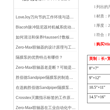
l
列出的
l
材质：
LoveJoy万向节的工作环境与适用范围
l
厚度：
2
Blacoh脉冲阻尼器对机械系统动态特性的影响分析
l
符合：
如何清洁和保养Hausser计数板，避免划伤网格线？
l
购买
Min
Zero-Max联轴器的设计原理与工艺流程解析
隔膜泵的优势特点有哪些？
英制：长×
Zero-Max联轴器老是断？可能是选型没考虑径向偏差
8"
×
7"
胜佰德Sandpiper隔膜泵的制造工艺和技术难点
9"
×
12"
10.5"
×
11"
在选购胜佰德Sandpiper隔膜泵时应该注意哪些关键参数？
14.5"
×
16"
Crosstex灭菌指示标签的工作原理：变色反应机制详解
Zero-Max联轴器在工业自动化中的关键作用