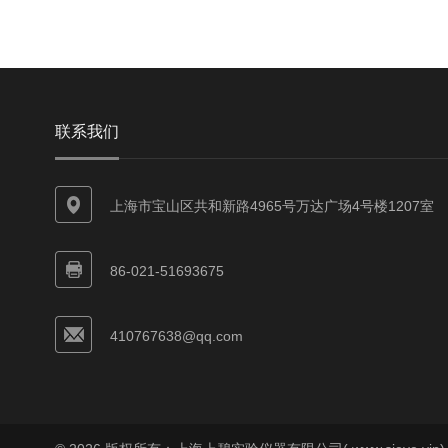
联系我们
上海市宝山区共和新路4965号万达广场4号楼1207室
86-021-51693675
410767638@qq.com