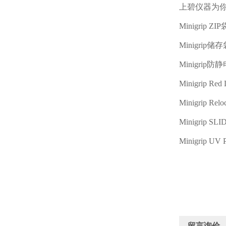
上碧仪器为
Minigrip ZIP
Minigrip
储存
Minigrip
防静
Minigrip Red 
Minigrip Reloc
Minigrip SLI
Minigrip UV P
留言询价