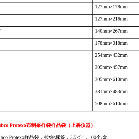
127mm
×
178mm
127mm
×
216mm
"
140mm
×
267mm
178mm
×
318mm
254mm
×
432mm
305mm
×
457mm
305mm
×
610mm
381mm
×
483mm
508mm
×
610mm
bco Protexo
布制采样袋样品袋（上碧仪器）
bco Protexo
样品袋，拉绳
\
标签，
3.5
×
5"
，
100
个
/
盒