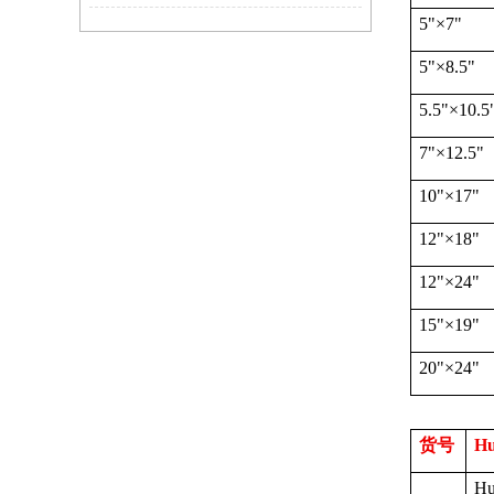
5"
×
7"
5"
×
8.5"
5.5"
×
10.5
7"
×
12.5"
10"
×
17"
12"
×
18"
12"
×
24"
15"
×
19"
20"
×
24"
货号
Hu
Hu