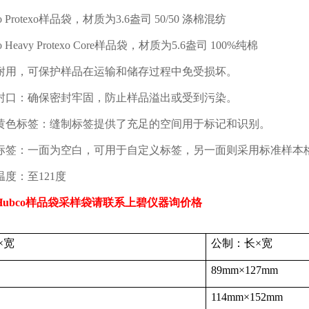
 Protexo
样品袋，材质为
3.6
盎司
50/50
涤棉混纺
 Heavy Protexo Core
样品袋，材质为
5.6
盎司
100%
纯棉
耐用，可保护样品在运输和储存过程中免受损坏。
封口：确保密封牢固，防止样品溢出或受到污染。
黄色标签：缝制标签提供了充足的空间用于标记和识别。
标签：一面为空白，可用于自定义标签，另一面则采用标准样本
温度：至
121
度
Hubco
样品袋采样袋请联系上碧仪器询价格
×宽
公制：长×宽
89mm
×
127mm
114mm
×
152mm