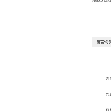
Hubco Micr
留言询
您
您
联