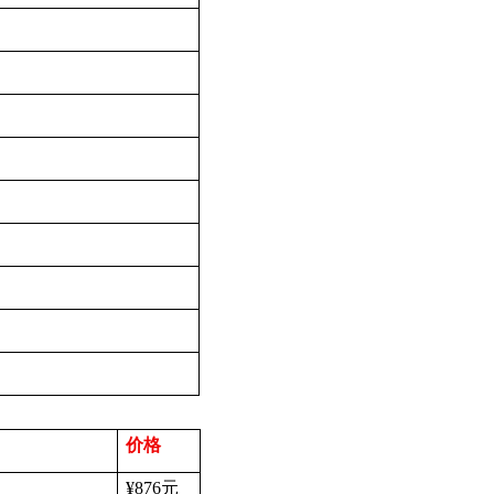
价格
¥876
元