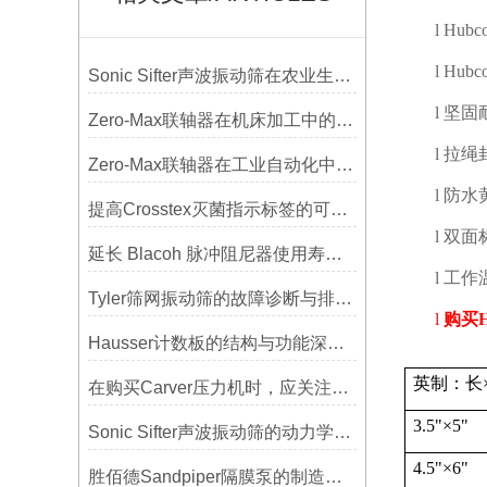
l
Hubco
l
Hubco
Sonic Sifter声波振动筛在农业生产中的应用与优化
l
坚固
Zero-Max联轴器在机床加工中的应用及精度保证方法
l
拉绳
Zero-Max联轴器在工业自动化中的关键作用
l
防水
提高Crosstex灭菌指示标签的可见性和识别度的方法
l
双面
延长 Blacoh 脉冲阻尼器使用寿命的维护技巧大公开
l
工作
Tyler筛网振动筛的故障诊断与排除方法总结
l
购买
Hausser计数板的结构与功能深度解析
英制：长
在购买Carver压力机时，应关注哪些性能指标？
3.5"
×
5"
Sonic Sifter声波振动筛的动力学模拟与性能分析
4.5"
×
6"
胜佰德Sandpiper隔膜泵的制造工艺和技术难点