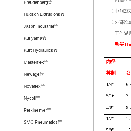
Freudenberg管
l
中间
2
或
Hudson Extrusions管
l
外部
Nitr
Jason Industrial管
l
工作温
Kuriyama管
l
购买
Th
Kurt Hydraulics管
内径
Masterflex管
英制
公
Newage管
1/4"
6.
Novaflex管
5/16"
7.
Nycoil管
3/8"
9.
Perkinelmer管
1/2"
12
SMC Pneumatics管
5/8"
15