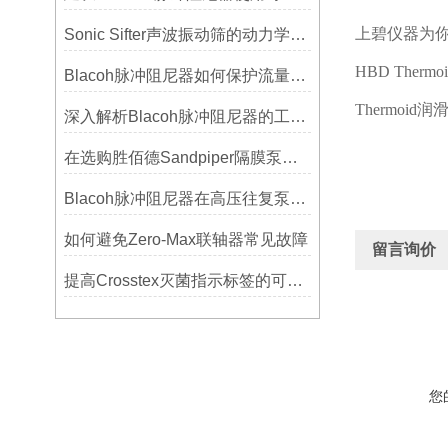
上碧仪器为
Sonic Sifter声波振动筛的动力学模拟与性能分析
HBD Thermoi
Blacoh脉冲阻尼器如何保护流量计、压力开关和管路附件？
Thermoid
润
深入解析Blacoh脉冲阻尼器的工作原理与应用
在选购胜佰德Sandpiper隔膜泵时应该注意哪些关键参数？
Blacoh脉冲阻尼器在高压往复泵系统中的应用
如何避免Zero-Max联轴器常见故障
留言询价
提高Crosstex灭菌指示标签的可见性和识别度的方法
您