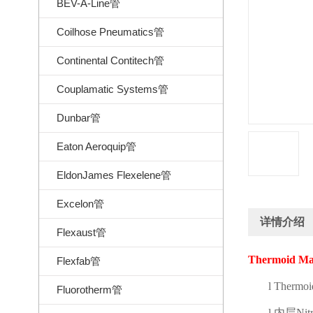
BEV-A-Line管
Coilhose Pneumatics管
Continental Contitech管
Couplamatic Systems管
Dunbar管
Eaton Aeroquip管
EldonJames Flexelene管
Excelon管
详情介绍
Flexaust管
Thermoid Ma
Flexfab管
l
Thermoi
Fluorotherm管
l
内层
Nitr