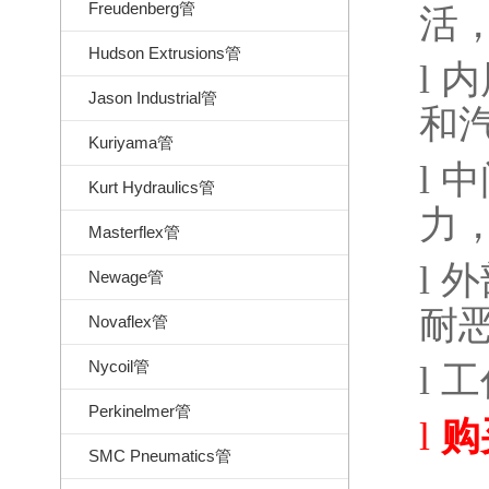
Freudenberg管
活
Hudson Extrusions管
l
内
Jason Industrial管
和
Kuriyama管
l
中
Kurt Hydraulics管
力
Masterflex管
l
外
Newage管
耐
Novaflex管
Nycoil管
l
工
Perkinelmer管
l
购
SMC Pneumatics管