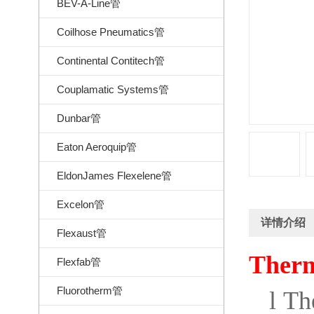
BEV-A-Line管
Coilhose Pneumatics管
Continental Contitech管
Couplamatic Systems管
Dunbar管
Eaton Aeroquip管
EldonJames Flexelene管
Excelon管
详情介绍
Flexaust管
Ther
Flexfab管
Fluorotherm管
l
Th