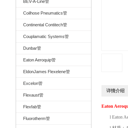
BEV-A-Line管
Coilhose Pneumatics管
Continental Contitech管
Couplamatic Systems管
Dunbar管
Eaton Aeroquip管
EldonJames Flexelene管
Excelon管
详情介绍
Flexaust管
Eaton Aeroq
Flexfab管
l
Eaton A
Fluorotherm管
l
材质：