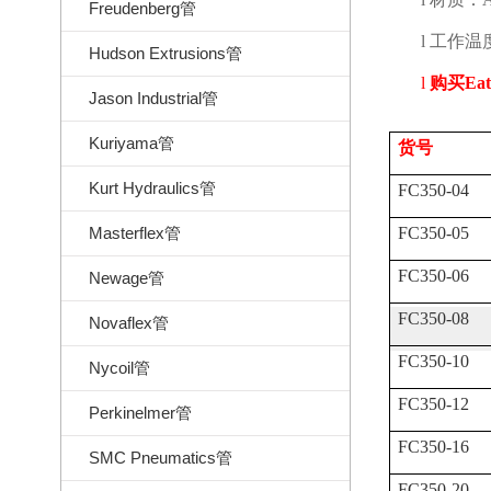
Freudenberg管
l
工作温
Hudson Extrusions管
l
购买
Eat
Jason Industrial管
Kuriyama管
货号
Kurt Hydraulics管
FC350-04
Masterflex管
FC350-05
FC350-06
Newage管
FC350-08
Novaflex管
FC350-10
Nycoil管
FC350-12
Perkinelmer管
FC350-16
SMC Pneumatics管
FC350-20