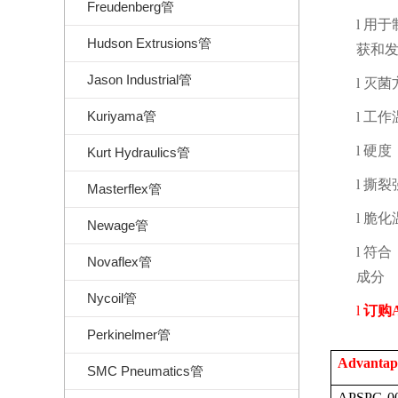
Freudenberg管
l
用于
Hudson Extrusions管
获和
Jason Industrial管
l
灭菌
Kuriyama管
l
工作
l
硬度
Kurt Hydraulics管
l
撕裂
Masterflex管
l
脆化
Newage管
l
符合
Novaflex管
成分
Nycoil管
l
订购
Perkinelmer管
Advantap
SMC Pneumatics管
APSPG-00