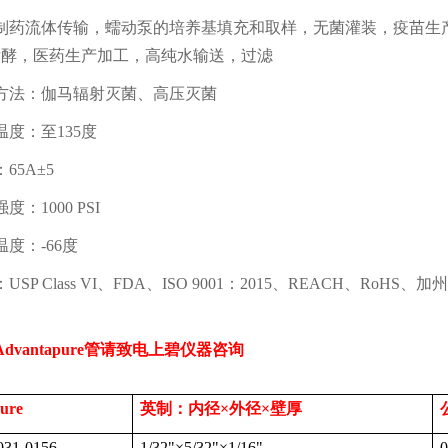
制药流体传输，蠕动泵的培养基填充和取样，无菌灌装，疫苗生
发酵，医药生产加工，高纯水输送，过滤
方法：伽马辐射灭菌、高压灭菌
温度：至
135
度
：
65A
±
5
强度：
1000 PSI
温度：
-66
度
：
USP Class VI
、
FDA
、
ISO 9001
：
2015
、
REACH
、
RoHS
、加州
Advantapure
管请致电上碧仪器咨询
ure
英制：内径
×
外径
×
壁厚
31-0156
1/32"
×
5/32"
×
1/16"
0