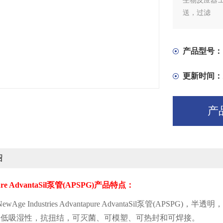
生物反应器
送，过滤
产品型号：
更新时间：
产
绍
re AdvantaSil
泵管
(APSPG)
产品特点：
NewAge Industries Advantapure AdvantaSil
泵管
(APSPG)
，半透明，
、低吸湿性，抗扭结，可灭菌、可模塑、可热封和可焊接。