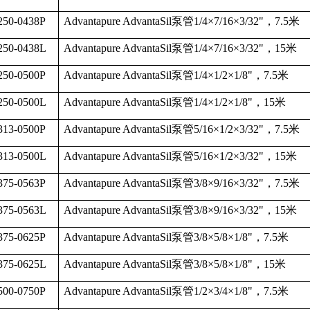
50-0438P
Advantapure AdvantaSil
泵管
1/4
×
7/16
×
3/32"
，
7.5
米
50-0438L
Advantapure AdvantaSil
泵管
1/4
×
7/16
×
3/32"
，
15
米
50-0500P
Advantapure AdvantaSil
泵管
1/4
×
1/2
×
1/8"
，
7.5
米
50-0500L
Advantapure AdvantaSil
泵管
1/4
×
1/2
×
1/8"
，
15
米
13-0500P
Advantapure AdvantaSil
泵管
5/16
×
1/2
×
3/32"
，
7.5
米
13-0500L
Advantapure AdvantaSil
泵管
5/16
×
1/2
×
3/32"
，
15
米
75-0563P
Advantapure AdvantaSil
泵管
3/8
×
9/16
×
3/32"
，
7.5
米
75-0563L
Advantapure AdvantaSil
泵管
3/8
×
9/16
×
3/32"
，
15
米
75-0625P
Advantapure AdvantaSil
泵管
3/8
×
5/8
×
1/8"
，
7.5
米
75-0625L
Advantapure AdvantaSil
泵管
3/8
×
5/8
×
1/8"
，
15
米
00-0750P
Advantapure AdvantaSil
泵管
1/2
×
3/4
×
1/8"
，
7.5
米