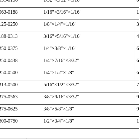
63-0188
1/16"
×
3/16"
×
1/16"
1
25-0250
1/8"
×
1/4"
×
1/16"
3
88-0313
3/16"
×
5/16"
×
1/16"
4
50-0375
1/4"
×
3/8"
×
1/16"
6
50-0438
1/4"
×
7/16"
×
3/32"
6
50-0500
1/4"
×
1/2"
×
1/8"
6
13-0500
5/16"
×
1/2"
×
3/32"
7
75-0563
3/8"
×
9/16"
×
3/32"
9
75-0625
3/8"
×
5/8"
×
1/8"
9
00-0750
1/2"
×
3/4"
×
1/8"
1