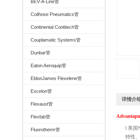
BEV-A-Line管
Coilhose Pneumatics管
Continental Contitech管
Couplamatic Systems管
Dunbar管
Eaton Aeroquip管
EldonJames Flexelene管
Excelon管
详情介
Flexaust管
Advantapu
Flexfab管
l
美国
Fluorotherm管
特性