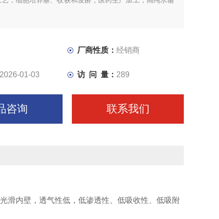
工艺，细胞培养基、收获和发酵，医药生产加工，高纯水输
厂商性质：
经销商
2026-01-03
访 问 量：
289
品咨询
联系我们
光滑内壁，透气性低，低渗透性、低吸收性、低吸附