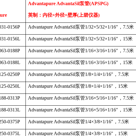
Advantapure AdvantaSil
泵管
(APSPG)
ure
英制：
内径
×
外径
×
壁厚
(
上碧仪器
)
31-0156P
Advantapure AdvantaSil
泵管
1/32
×
5/32
×
1/16"
，
7.5
米
31-0156L
Advantapure AdvantaSil
泵管
1/32
×
5/32
×
1/16"
，
15
米
63-0188P
Advantapure AdvantaSil
泵管
1/16
×
3/16
×
1/16"
，
7.5
米
63-0188L
Advantapure AdvantaSil
泵管
1/16
×
3/16
×
1/16"
，
15
米
25-0250P
Advantapure AdvantaSil
泵管
1/8
×
1/4
×
1/16"
，
7.5
米
25-0250L
Advantapure AdvantaSil
泵管
1/8
×
1/4
×
1/16"
，
15
米
88-0313P
Advantapure AdvantaSil
泵管
3/16
×
5/16
×
1/16"
，
7.5
米
88-0313L
Advantapure AdvantaSil
泵管
3/16
×
5/16
×
1/16"
，
15
米
50-0375P
Advantapure AdvantaSil
泵管
1/4
×
3/8
×
1/16"
，
7.5
米
50-0375L
Advantapure AdvantaSil
泵管
1/4
×
3/8
×
1/16"
，
15
米