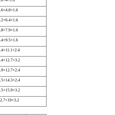
.6
×
4.8
×
1.6
.2
×
6.4
×
1.6
.8
×
7.9
×
1.6
.4
×
9.5
×
1.6
.4
×
11.1
×
2.4
.4
×
12.7
×
3.2
.9
×
12.7
×
2.4
.5
×
14.3
×
2.4
.5
×
15.9
×
3.2
2.7
×
19
×
3.2