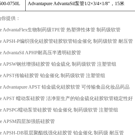
00-0750L
Advantapure AdvantaSil
泵管
1/2
×
3/4
×
1/8"
，
15
米
为你提供：
e AdvantaFlex
生物制药级
TPE
管 热塑弹性体管 制药级软管
re APSH-P
编织强化硅胶管硅胶软管铂金催化 制药级软管 耐压管
e AdvantaSil APHP
耐高压半透明硅胶管
re APSW
钢丝增强硅胶管 铂金硫化 制药级软管 注塑管组
re APST
传输硅胶管 铂金催化 制药级软管 注塑管组
re Advantapure APST
铂金硫化硅胶软管 可传输食品化妆品药品
re APST
蠕动泵硅胶管 洁净室生产的铂金硫化硅胶软管稳定性好
re APSPG
蠕动泵管硅胶管 铂金催化 制药级软管 注塑管组
re APSM
四层加强筋硅胶管
re APSH-DB
双层聚酯线强化硅胶管 铂金催化 制药级 耐压管