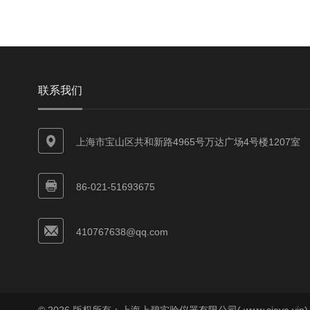
联系我们
上海市宝山区共和新路4965号万达广场4号楼1207室
86-021-51693675
410767638@qq.com