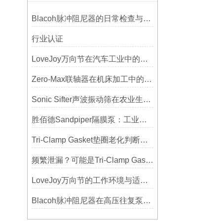
Blacoh脉冲阻尼器的日常检查与预防性维护清单
行业认证
LoveJoy万向节在汽车工业中的重要性
Zero-Max联轴器在机床加工中的应用及精度保证方法
Sonic Sifter声波振动筛在农业生产中的应用与优化
胜佰德Sandpiper隔膜泵：工业流体输送的可靠动力解决方案
Tri-Clamp Gasket垫圈老化判断，定期更换维护要点
频繁泄漏？可能是Tri-Clamp Gasket垫圈安装的这5个误区导致的
LoveJoy万向节的工作环境与适用范围
Blacoh脉冲阻尼器在高压往复泵系统中的应用