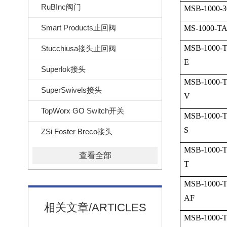
RuBInc阀门
MSB-1000-3
Smart Products止回阀
MS-1000-T
MSB-1000-
Stucchiusa接头止回阀
E
Superlok接头
MSB-1000-
SuperSwivels接头
V
TopWorx GO Switch开关
MSB-1000-
S
ZSi Foster Breco接头
MSB-1000-
查看全部
T
MSB-1000-
AF
相关文章/ARTICLES
MSB-1000-