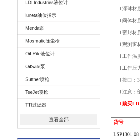
LDI Industries液位计
l
浮球材
luneta油位指示
l
阀体材
Menda泵
l
密封材
Mosmatic除尘枪
l
观测窗
Oil-Rite液位计
l
工作温
OilSafe泵
l
工作压
Suttner喷枪
l
接口：
3
l
注意：
TeeJet喷枪
l
购买
LDI
TTI过滤器
查看全部
货号
LSP1301-08