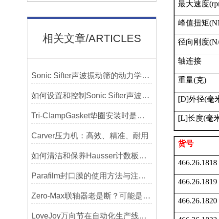
最大速度
(r
峰值扭矩
(N
相关文章/ARTICLES
径向刚度
(N
轴连接
Sonic Sifter声波振动筛的动力学模拟与性能分析
重量
(
克
)
如何设置和控制Sonic Sifter声波振动筛的振动频率和振幅？
[D]
外径
(
毫
Tri-ClampGasket垫圈安装时是否需要涂抹润滑剂或密封脂？
[L]
长度
(
毫
Carver压力机：高效、精准、耐用
货号
如何清洁和保养Hausser计数板，避免划伤网格线？
466.26.1818
Parafilm封口膜的使用方法与注意事项
466.26.1819
Zero-Max联轴器老是断？可能是选型没考虑径向偏差
466.26.1820
LoveJoy万向节在自动化生产线中的核心作用