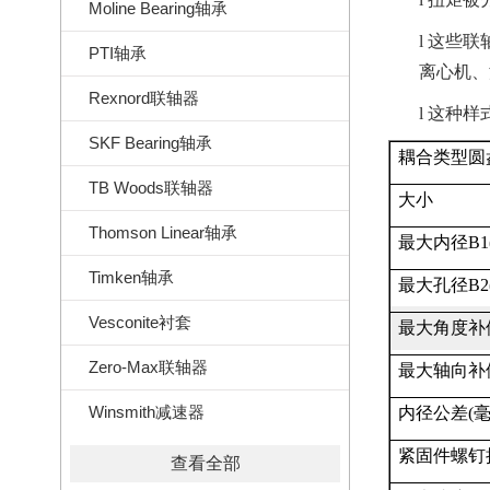
Moline Bearing轴承
l
这些联
PTI轴承
离心机、
Rexnord联轴器
l
这种样
SKF Bearing轴承
耦合类型圆
TB Woods联轴器
大小
Thomson Linear轴承
最大内径
B1
Timken轴承
最大孔径
B2
Vesconite衬套
最大角度补
Zero-Max联轴器
最大轴向补
Winsmith减速器
内径公差
(
紧固件螺钉
查看全部