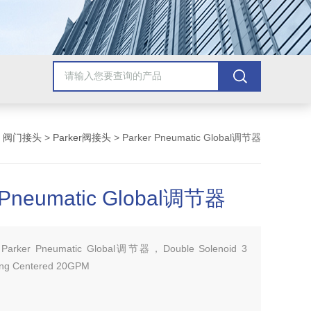
>
阀门接头
>
Parker阀接头
> Parker Pneumatic Global调节器
 Pneumatic Global调节器
：
Parker Pneumatic Global调节器，Double Solenoid 3
ring Centered 20GPM