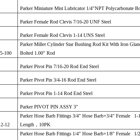
Parker Miniature Mist Lubricator 1/4"NPT Polycarbonate B
Parker Female Rod Clevis 7/16-20 UNF Steel
Parker Female Rod Clevis 1-14 UNS Steel
Parker Miller Cylinder Star Bushing Rod Kit With Iron Glan
5-100
Bolted 1.00" Rod
Parker Pivot Pin 7/16-20 Rod End Steel
Parker Pivot Pin 3/4-16 Rod End Steel
Parker Pivot Pin 1-14 Rod End Steel
Parker PIVOT PIN ASSY 3"
Parker Hose Barb Fittings 3/4" Hose Barb
×
3/4" Female 1-1
2-12
Length
，
10PK
Parker Hose Barb Fittings 1/4" Hose Barb
×
1/8" Female 1/2