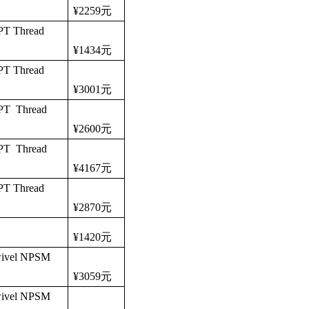
¥2259
元
PT Thread
¥1434
元
PT Thread
¥3001
元
NPT Thread
¥2600
元
NPT Thread
¥4167
元
PT Thread
¥2870
元
¥1420
元
wivel NPSM
¥3059
元
wivel NPSM