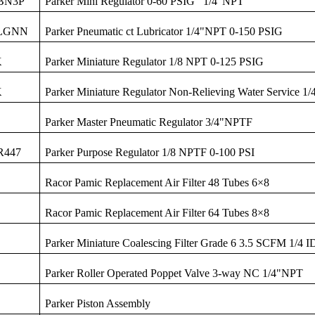
BN3P
Parker Mini Regulator 0-60 PSIG 1/4"NPT
2LGNN
Parker Pneumatic ct Lubricator 1/4"NPT 0-150 PSIG
K
Parker Miniature Regulator 1/8 NPT 0-125 PSIG
K
Parker Miniature Regulator Non-Relieving Water Service 1
Parker Master Pneumatic Regulator 3/4"NPTF
R447
Parker Purpose Regulator 1/8 NPTF 0-100 PSI
Racor Pamic Replacement Air Filter 48 Tubes 6
×
8
Racor Pamic Replacement Air Filter 64 Tubes 8
×
8
Parker Miniature Coalescing Filter Grade 6 3.5 SCFM 1/4 
Parker Roller Operated Poppet Valve 3-way NC 1/4"NPT
Parker Piston Assembly