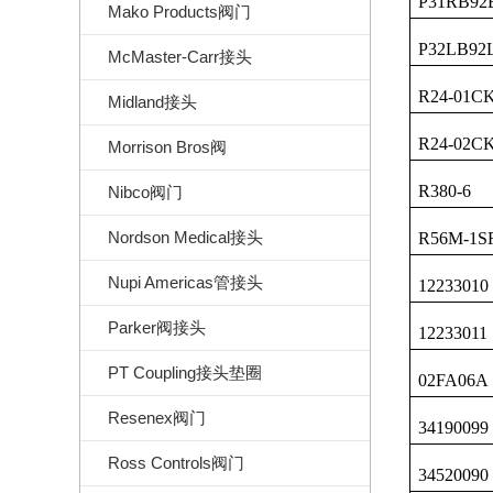
P31RB92
Mako Products阀门
P32LB9
McMaster-Carr接头
R24-01C
Midland接头
R24-02C
Morrison Bros阀
R380-6
Nibco阀门
Nordson Medical接头
R56M-1S
Nupi Americas管接头
12233010
Parker阀接头
12233011
PT Coupling接头垫圈
02FA06A
Resenex阀门
34190099
Ross Controls阀门
34520090