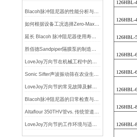
126HBL-4
Blacoh脉冲阻尼器的性能分析与测试方法
126HBL-4
如何根据设备工况选择Zero-Max联轴器？
延长 Blacoh 脉冲阻尼器使用寿命的维护技巧大公开
126HBL-5
胜佰德Sandpiper隔膜泵的制造工艺和技术难点
126HBL-6
LoveJoy万向节在机械工程中的重要性
126HBL-6
Sonic Sifter声波振动筛在农业生产中的应用与优化
LoveJoy万向节的常见故障及解决方案
126HBL-6
Blacoh脉冲阻尼器的日常检查与预防性维护清单
126HBL-8
Altaflour 350THV管vs. 传统管道：谁更耐用？
LoveJoy万向节的工作环境与适用范围
126HBL-8