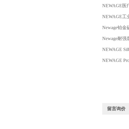
NEWAGE
医
NEWAGE
工
Newage
铂金
Newage
耐强
NEWAGE Silb
NEWAGE Prol
留言询价