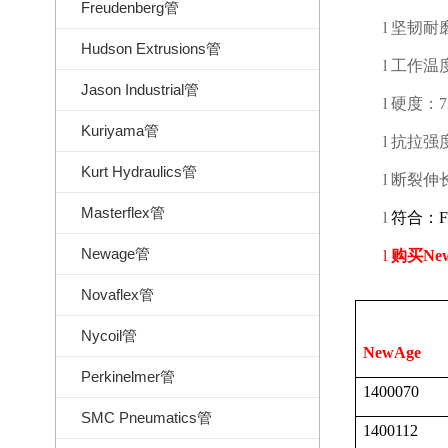
Freudenberg管
l
坚韧耐
Hudson Extrusions管
l
工作温
Jason Industrial管
l
硬度：
7
Kuriyama管
l
抗拉强
Kurt Hydraulics管
l
断裂伸
Masterflex管
l
符合：
Newage管
l
购买
Ne
Novaflex管
Nycoil管
NewAge
Perkinelmer管
1400070
SMC Pneumatics管
1400112