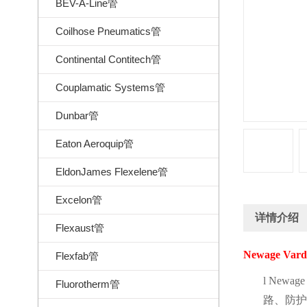
BEV-A-Line管
Coilhose Pneumatics管
Continental Contitech管
Couplamatic Systems管
Dunbar管
Eaton Aeroquip管
EldonJames Flexelene管
Excelon管
详情介绍
Flexaust管
Newage Var
Flexfab管
l
Newage
Fluorotherm管
路、防护