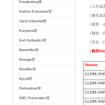
Freudenberg管
l
工作温
Hudson Extrusions管
l
脆化温
Jason Industrial管
l
硬度：
Kuriyama管
l
颜色：
Kurt Hydraulics管
l
符合：
Masterflex管
l
购买
Hu
Newage管
Hudson
Novaflex管
LLDPE-NSF
Nycoil管
LLDPE-NSF
Perkinelmer管
LLDPE-NSF
SMC Pneumatics管
LLDPE-NSF