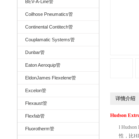
BEV-A-Line管
Coilhose Pneumatics管
Continental Contitech管
Couplamatic Systems管
Dunbar管
Eaton Aeroquip管
EldonJames Flexelene管
Excelon管
详情介绍
Flexaust管
Hudson Extr
Flexfab管
l
Hudson 
Fluorotherm管
性，比
H