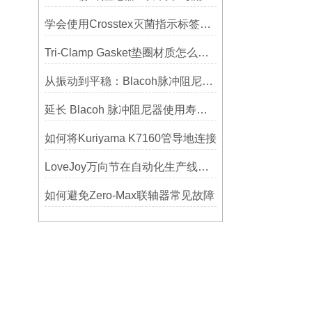
学会使用Crosstex灭菌指示标签提高无菌保证水平
Tri-Clamp Gasket垫圈材质怎么选？EPDM、硅胶还是PTFE？
从振动到平稳：Blacoh脉冲阻尼器在泵系统中的应用
延长 Blacoh 脉冲阻尼器使用寿命的维护技巧大公开
如何将Kuriyama K7160管导地连接
LoveJoy万向节在自动化生产线中的核心作用
如何避免Zero-Max联轴器常见故障