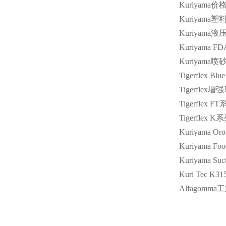
Kuriyama
价
Kuriyama
塑
Kuriyama
液
Kuriyama FD
Kuriyama
喷
Tigerflex Blu
Tigerflex
增强
Tigerflex FT
Tigerflex K
系
Kuriyama Orof
Kuriyama Foo
Kuriyama Suc
Kuri Tec K31
Alfagomma
工