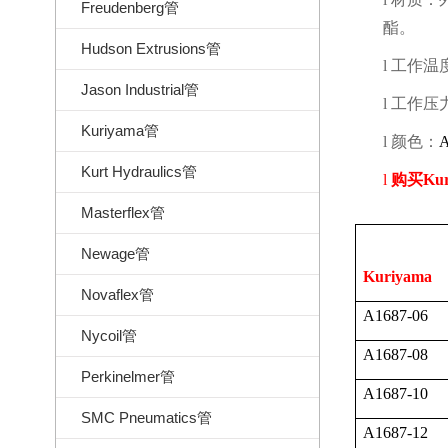
Freudenberg管
酯。
Hudson Extrusions管
l
工作温
Jason Industrial管
l
工作压
Kuriyama管
l
颜色：
A
Kurt Hydraulics管
l
购买
Ku
Masterflex管
Newage管
Kuriyama
Novaflex管
A1687-06
Nycoil管
A1687-08
Perkinelmer管
A1687-10
SMC Pneumatics管
A1687-12