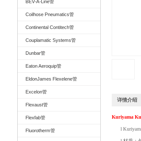
BEV-A-Line管
Coilhose Pneumatics管
Continental Contitech管
Couplamatic Systems管
Dunbar管
Eaton Aeroquip管
EldonJames Flexelene管
Excelon管
详情介绍
Flexaust管
Kuriyama Ku
Flexfab管
l
Kuriyam
Fluorotherm管
l
材质：