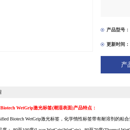
产品型号：
更新时间：
产
绍
d Biotech WetGrip
激光标签
(
潮湿表面
)
产品特点：
sified Biotech WetGrip
激光标签，化学惰性标签带有耐溶剂的粘合
温度：
-80
至
100
度
(Laser WetGrip\WetGrip),
-80
至
70
度
(Thermal WetG