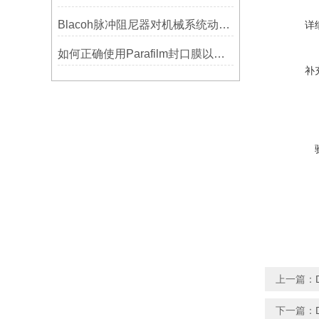
Blacoh脉冲阻尼器对机械系统动态特性的影响分析
详
如何正确使用Parafilm封口膜以确保实验结果的准确性？
补
上一篇：
下一篇：