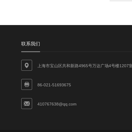
联系我们
上海市宝山区共和新路4965号万达广场4号楼1207
86-021-51693675
410767638@qq.com