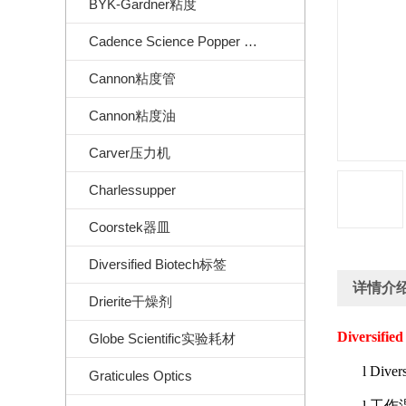
BYK-Gardner粘度
Cadence Science Popper Sons
Cannon粘度管
Cannon粘度油
Carver压力机
Charlessupper
Coorstek器皿
Diversified Biotech标签
详情介
Drierite干燥剂
Diversifie
Globe Scientific实验耗材
l
Diver
Graticules Optics
l
工作