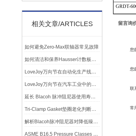
GRDT-60
相关文章/ARTICLES
留言询
如何避免Zero-Max联轴器常见故障
您
如何清洁和保养Hausser计数板，避免划伤网格线？
您
LoveJoy万向节在自动化生产线中的核心作用
LoveJoy万向节在汽车工业中的重要性
联
延长 Blacoh 脉冲阻尼器使用寿命的维护技巧大公开
常
Tri-Clamp Gasket垫圈老化判断，定期更换维护要点
解析Blacoh脉冲阻尼器对降低噪音的显著作用
ASME B16.5 Pressure Classes of Flanges压力等级