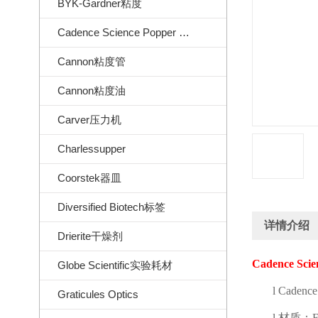
BYK-Gardner粘度
Cadence Science Popper Sons
Cannon粘度管
Cannon粘度油
Carver压力机
Charlessupper
Coorstek器皿
Diversified Biotech标签
详情介绍
Drierite干燥剂
Cadence Sci
Globe Scientific实验耗材
l
Cadence
Graticules Optics
l
材质：
F