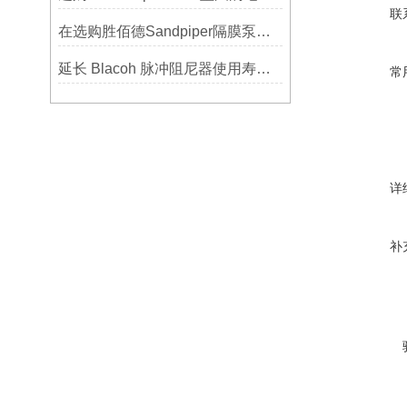
联
在选购胜佰德Sandpiper隔膜泵时应该注意哪些关键参数？
延长 Blacoh 脉冲阻尼器使用寿命的维护技巧大公开
常
详
补