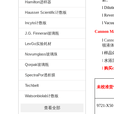
Hamilton进样器
l
Diluti
Hausser Scientific计数板
l
Rever
Incyto计数板
l
Vacu
Cannon Ma
J.G. Finneran玻璃瓶
l
Canno
LevGo实验耗材
顿液
l
样品
Novumglass玻璃珠
l
水浴
Qorpak玻璃瓶
l
购买
SpectraPor透析膜
Techbelt
未校准
货
Watsonbiolab计数板
9721-X50
查看全部