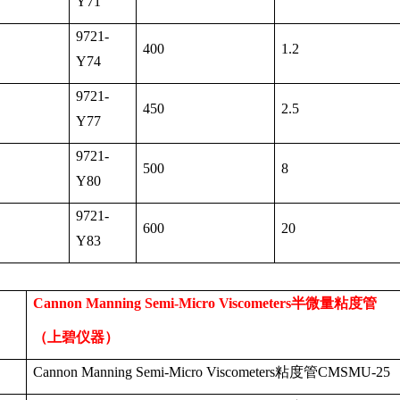
Y71
9721-
400
1.2
Y74
9721-
450
2.5
Y77
9721-
500
8
Y80
9721-
600
20
Y83
Cannon Manning Semi-Micro Viscometers
半微量粘度管
（上碧仪器）
Cannon Manning Semi-Micro Viscometers
粘度管
CMSMU-25