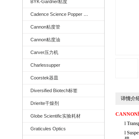
BYK-Gardner粘度
Cadence Science Popper Sons
Cannon粘度管
Cannon粘度油
Carver压力机
Charlessupper
Coorstek器皿
Diversified Biotech标签
详情介
Drierite干燥剂
CANNON
Globe Scientific实验耗材
l
Trans
Graticules Optics
l
Suspe
碧。