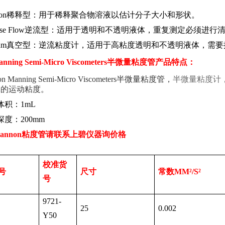
on
稀释型：用于稀释聚合物溶液以估计分子大小和形状。
se Flow
逆流型：适用于透明和不透明液体，重复测定必须进行
um
真空型：逆流粘度计，适用于高粘度透明和不透明液体，需要
nning Semi-Micro Viscometers
半微量粘度管产品特点：
n Manning Semi-Micro Viscometers
半微量粘度管，
半微量粘度计
体的运动粘度。
体积：
1mL
深度：
200mm
cannon
粘度管请联系上碧仪器询价格
校准
货
号
尺寸
常数
MM
²
/S
²
号
9721-
25
0.002
Y50