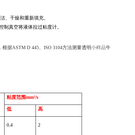
清洁、干燥和重新填充。
控制真空将液体拉过粘度计。
，根据
ASTM D 445
、
ISO 3104
方法测量透明
小样品
牛
粘度范围
mm
²
/s
低
高
0.4
2