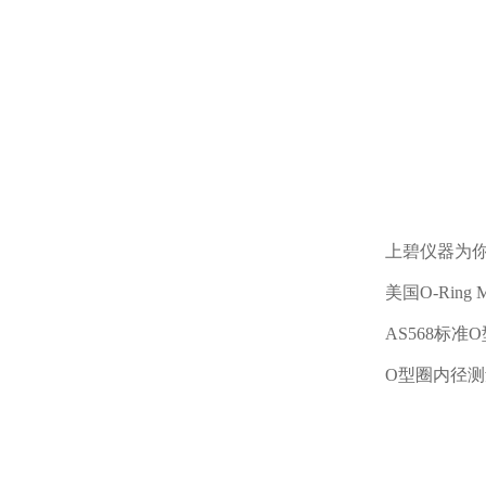
上碧仪器为
美国
O-Ring M
AS568
标准
O
O
型圈内径测