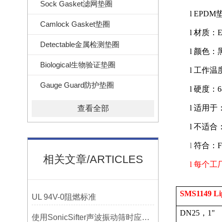
Sock Gasket滤网垫圈
l
EPDM
Camlock Gasket垫圈
l
材质：
Detectable金属检测垫圈
l
颜色：
Biological生物验证垫圈
l
工作温
Gauge Guard防护垫圈
l
硬度：
l
适用于
查看全部
l
不适合
l
符合：
相关文章/ARTICLES
l
每个工
SMS1149 Li
UL 94V-0阻燃标准
DN25
，
1"
使用SonicSifter声波振动筛时应注意的几个方面