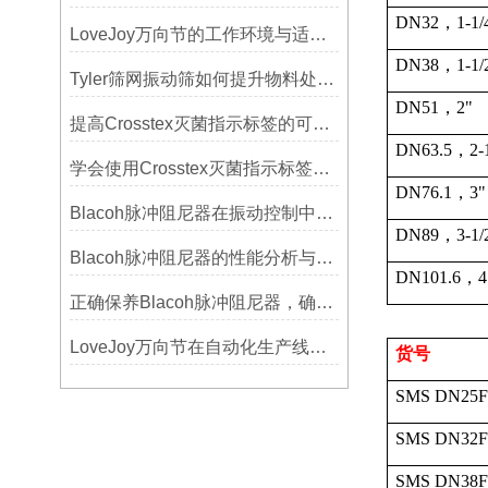
DN32
，
1-1/
LoveJoy万向节的工作环境与适用范围
DN38
，
1-1/
Tyler筛网振动筛如何提升物料处理能力
DN51
，
2"
提高Crosstex灭菌指示标签的可见性和识别度的方法
DN63.5
，
2-
学会使用Crosstex灭菌指示标签提高无菌保证水平
DN76.1
，
3"
Blacoh脉冲阻尼器在振动控制中的作用分析
DN89
，
3-1/
Blacoh脉冲阻尼器的性能分析与测试方法
DN101.6
，
4
正确保养Blacoh脉冲阻尼器，确保长期稳定运行
LoveJoy万向节在自动化生产线中的核心作用
货号
SMS DN25F
SMS DN32F
SMS DN38F