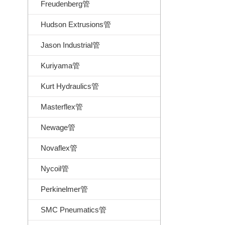
Freudenberg管
Hudson Extrusions管
Jason Industrial管
Kuriyama管
Kurt Hydraulics管
Masterflex管
Newage管
Novaflex管
Nycoil管
Perkinelmer管
SMC Pneumatics管