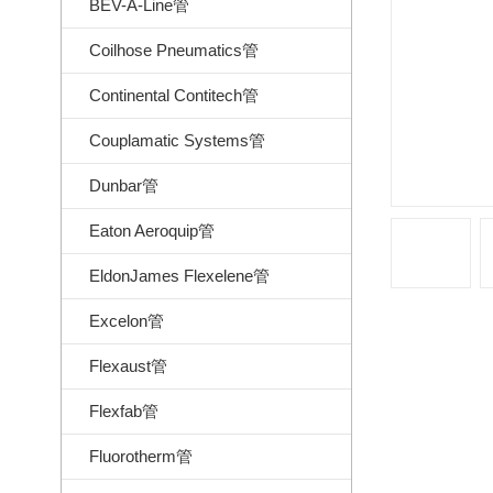
BEV-A-Line管
Coilhose Pneumatics管
Continental Contitech管
Couplamatic Systems管
Dunbar管
Eaton Aeroquip管
EldonJames Flexelene管
Excelon管
Flexaust管
Flexfab管
Fluorotherm管