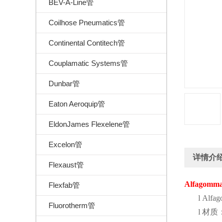
BEV-A-Line管
Coilhose Pneumatics管
Continental Contitech管
Couplamatic Systems管
Dunbar管
Eaton Aeroquip管
EldonJames Flexelene管
Excelon管
详情介
Flexaust管
Alfagomm
Flexfab管
l
Alfa
Fluorotherm管
l
材质