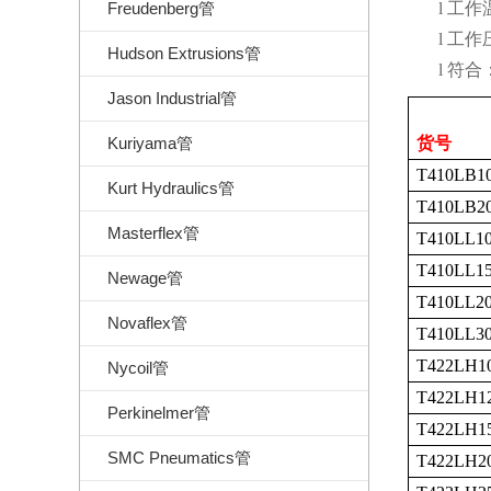
Freudenberg管
l
工作
l
工作
Hudson Extrusions管
l
符合
Jason Industrial管
Kuriyama管
货号
T410LB1
Kurt Hydraulics管
T410LB2
Masterflex管
T410LL1
T410LL1
Newage管
T410LL2
Novaflex管
T410LL3
T422LH1
Nycoil管
T422LH1
Perkinelmer管
T422LH1
SMC Pneumatics管
T422LH2