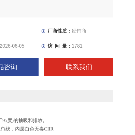
厂商性质：
经销商
2026-06-05
访 问 量：
1781
品咨询
联系我们
于
95
度
)
的抽吸和排放。
织帘线，内层白色无毒
CIIR