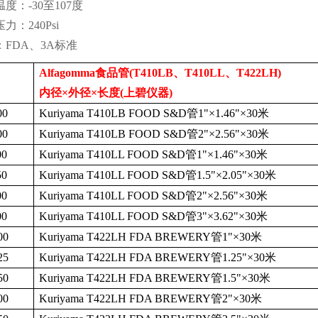
温度：
-30
至
107
度
压力：
240Psi
：
FDA
、
3A
标准
Alfagomma
食品管
(T410LB
、
T410LL
、
T422LH)
内径
×
外径
×长度
(
上碧仪器
)
00
Kuriyama T410LB FOOD S&D
管
1"
×
1.46"
×
30
米
00
Kuriyama T410LB FOOD S&D
管
2"
×
2.56"
×
30
米
00
Kuriyama T410LL FOOD S&D
管
1"
×
1.46"
×
30
米
50
Kuriyama T410LL FOOD S&D
管
1.5"
×
2.05"
×
30
米
00
Kuriyama T410LL FOOD S&D
管
2"
×
2.56"
×
30
米
00
Kuriyama T410LL FOOD S&D
管
3"
×
3.62"
×
30
米
00
Kuriyama T422LH FDA BREWERY
管
1"
×
30
米
25
Kuriyama T422LH FDA BREWERY
管
1.25"
×
30
米
50
Kuriyama T422LH FDA BREWERY
管
1.5"
×
30
米
00
Kuriyama T422LH FDA BREWERY
管
2"
×
30
米