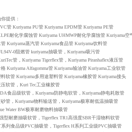
为你提供：
PVC
管
Kuriyama PU
管
Kuriyama EPDM
管
Kuriyama PE
管
XLPE
耐化学腐蚀管
Kuriyama UHMWP
耐化学腐蚀管
Kuriyama
空
水管
Kuriyama
蒸汽管
Kuriyama
食品管
Kuriyama
饮料管
UL94V-0
阻燃管
kuriyama
抽吸管，
Kuriyama
吸污管
uriTec
管，
Kuriyama Tigerflex
管，
Kuriyama Piranhaflex
液压管
价格
Kuriyama Alfagomma
管
Kuriyama
输油管
Kuriyama
工业软管
塑料软管
Kuriyama
多用途塑料管
Kuriyama
橡胶管
Kuriyama
接头
液压软管，
Kuri Tec
工业橡胶管
FDA
食品级软管，
Kuriyama
防静电软管，
Kuriyama
静电耗散管
喷砂管，
Kuriyama
物料输送管，
Kuriyama
极寒耐低温抽吸管
Blue Water BW
极寒耐磨物料抽吸管
强型耐磨抽吸软管，
Tigerflex TR1
高强度
SBR
干湿物料软管
T
系列食品级
PVC
抽吸管，
Tigerflex H
系列工业级
PVC
抽吸管