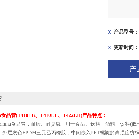
产品型号：
更新时间：
产
绍
a
食品管
(T410LB
、
T410LL
、
T422LH)
产品特点：
gomma
食品管，耐磨、耐臭氧，用于食品、饮料、酒精、饮料
(
低
：外层灰色
EPDM
三元乙丙橡胶，中间嵌入
PET
螺旋的高强度纺