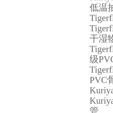
低温
Tiger
Tigerf
干湿
Tigerf
级
PV
Tigerf
PVC
Kuriy
Kuriy
管