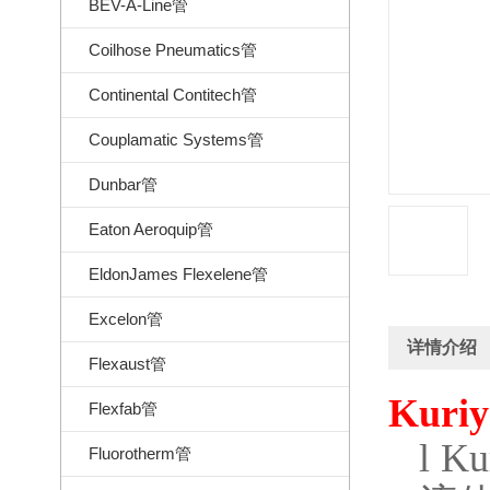
BEV-A-Line管
Coilhose Pneumatics管
Continental Contitech管
Couplamatic Systems管
Dunbar管
Eaton Aeroquip管
EldonJames Flexelene管
Excelon管
详情介绍
Flexaust管
Kuriy
Flexfab管
l
Ku
Fluorotherm管