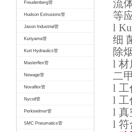
流
Freudenberg管
等
Hudson Extrusions管
l
Ku
Jason Industrial管
细
Kuriyama管
除
Kurt Hydraulics管
l
材
Masterflex管
二
Newage管
l
工
Novaflex管
l
工
Nycoil管
l
真
Perkinelmer管
l
符
SMC Pneumatics管