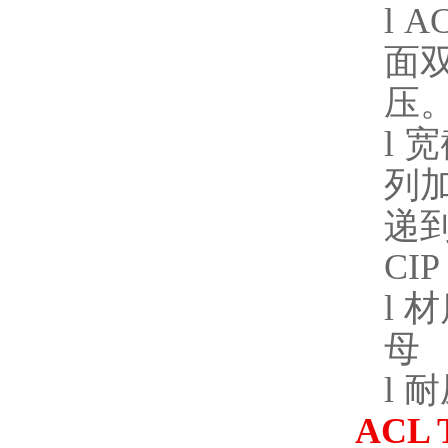
l
AC
面
压
l
宽
列
递
CIP
l
材
母
l
耐
ACL 