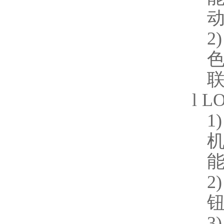
2)
l
L
1)
2)
3)