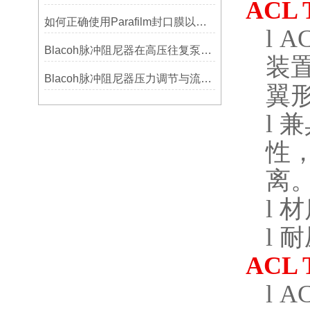
ACL 
如何正确使用Parafilm封口膜以确保实验结果的准确性？
l
AC
Blacoh脉冲阻尼器在高压往复泵系统中的应用
装
Blacoh脉冲阻尼器压力调节与流量匹配技巧
翼
l
兼
性
离
l
材
l
耐
ACL 
l
AC