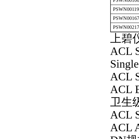
PSWN0010
PSWN0011
PSWN0016
PSWN0021
上碧
ACL 
Singl
ACL 
ACL 
卫生
ACL S
ACL 