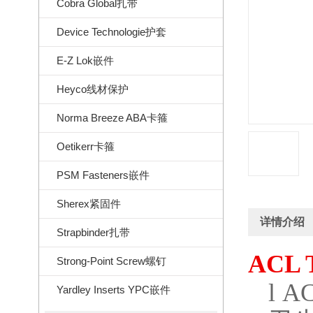
Cobra Global扎带
Device Technologie护套
E-Z Lok嵌件
Heyco线材保护
Norma Breeze ABA卡箍
Oetikerr卡箍
PSM Fasteners嵌件
Sherex紧固件
详情介绍
Strapbinder扎带
ACL 
Strong-Point Screw螺钉
l
AC
Yardley Inserts YPC嵌件