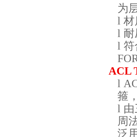
为
l
材
l
耐
l
符
FO
ACL 
l
AC
箍
l
由
周
泛