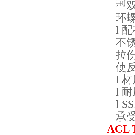
型
环
l
配
不
拉
使
l
材
l
耐
l
SS
承
ACL 