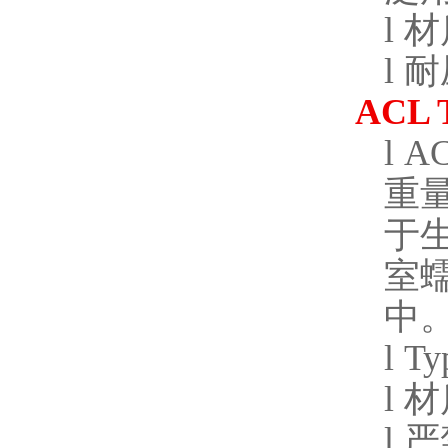
l
材
l
耐
ACL 
l
AC
重
于
室
中
l
Ty
l
材
l
严