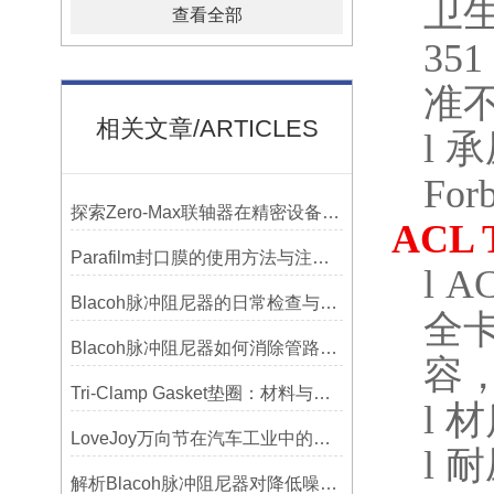
卫
查看全部
351
准
相关文章/ARTICLES
l
承
Forb
探索Zero-Max联轴器在精密设备中的优势
ACL 
Parafilm封口膜的使用方法与注意事项
l
AC
Blacoh脉冲阻尼器的日常检查与预防性维护清单
全
Blacoh脉冲阻尼器如何消除管路振动与噪音？
容
Tri-Clamp Gasket垫圈：材料与应用的全面指南
l
材
LoveJoy万向节在汽车工业中的重要性
l
耐
解析Blacoh脉冲阻尼器对降低噪音的显著作用