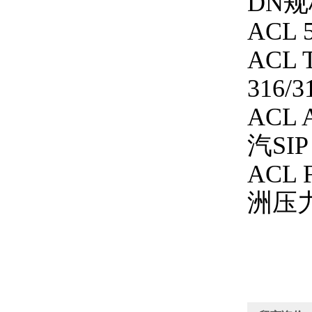
DN
规
ACL 5
ACL T
316/3
ACL A
汽
SIP
ACL F
洲压