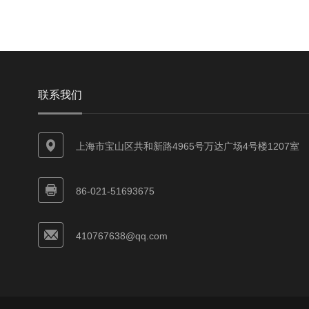
联系我们
上海市宝山区共和新路4965号万达广场4号楼1207室
86-021-51693675
410767638@qq.com