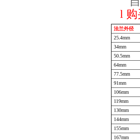
l
购
法兰外径
25.4mm
34mm
50.5mm
64mm
77.5mm
91mm
106mm
119mm
130mm
144mm
155mm
167mm