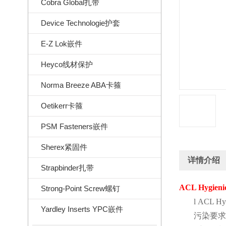
Cobra Global扎带
Device Technologie护套
E-Z Lok嵌件
Heyco线材保护
Norma Breeze ABA卡箍
Oetikerr卡箍
PSM Fasteners嵌件
Sherex紧固件
详情介绍
Strapbinder扎带
ACL Hygienic
Strong-Point Screw螺钉
l
ACL Hyg
Yardley Inserts YPC嵌件
污染要求