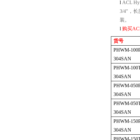
l
ACL Hyg
3/4"
，长
装。
l
购买
ACL
货号
PHWM-100P
304SAN
PHWM-100T
304SAN
PHWM-050P
304SAN
PHWM-050T
304SAN
PHWM-150P
304SAN
PHWM-150T