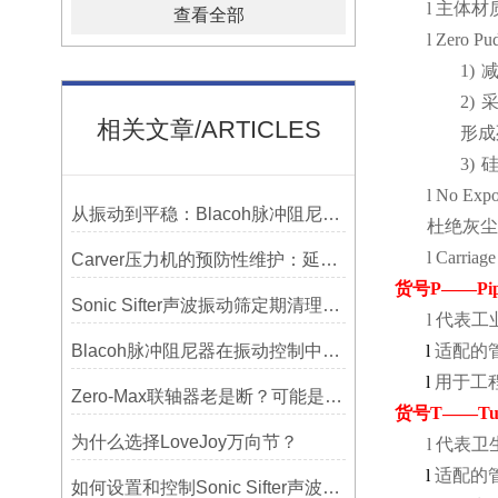
l
主体材
查看全部
l
Zero Pud
1)
2)
相关文章/ARTICLES
形成
3)
l
No Expo
从振动到平稳：Blacoh脉冲阻尼器在泵系统中的应用
杜绝灰尘
l
Carriage
Carver压力机的预防性维护：延长使用寿命的技巧
货号
P
——
Pi
Sonic Sifter声波振动筛定期清理的重要性
l
代表工
Blacoh脉冲阻尼器在振动控制中的作用分析
l
适配的
l
用于工
Zero-Max联轴器老是断？可能是选型没考虑径向偏差
货号
T
——
Tu
为什么选择LoveJoy万向节？
l
代表卫
l
适配的
如何设置和控制Sonic Sifter声波振动筛的振动频率和振幅？