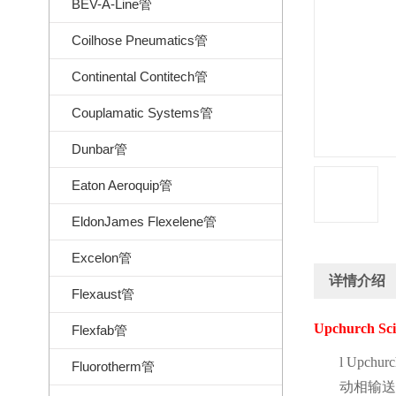
BEV-A-Line管
Coilhose Pneumatics管
Continental Contitech管
Couplamatic Systems管
Dunbar管
Eaton Aeroquip管
EldonJames Flexelene管
Excelon管
详情介绍
Flexaust管
Upchurch Sci
Flexfab管
l
Upchurch
Fluorotherm管
动相输送