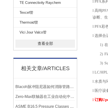
l
PFA
系
TE Connectivity Raychem
l
高纯
PF
Texcel管
诊断、生
Thermoid管
l
PFA
彩
Vici Jour Valco管
l
选择合
查看全部
1)
2)
Fl
3)
Su
相关文章/ARTICLES
l
LC/HP
l
水质与
Blacoh脉冲阻尼器如何消除管路振动与噪音？
l
医疗设
Zero-Max联轴器在工业自动化中的关键作用
l
订购
Up
ASME B16.5 Pressure Classes of Flanges压力等级