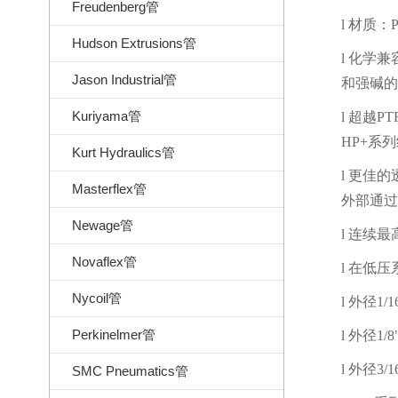
Freudenberg管
l
材质：
Hudson Extrusions管
l
化学兼
Jason Industrial管
和强碱的
Kuriyama管
l
超越
PT
HP+
系列
Kurt Hydraulics管
l
更佳的
Masterflex管
外部通过
Newage管
l
连续最
Novaflex管
l
在低压
Nycoil管
l
外径
1/1
Perkinelmer管
l
外径
1/8
l
外径
3/1
SMC Pneumatics管