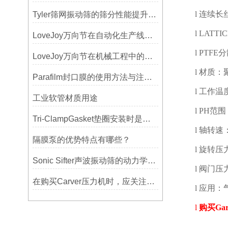
l
连续长
Tyler筛网振动筛的筛分性能提升技巧
l
LATTIC
LoveJoy万向节在自动化生产线中的核心作用
l
PTFE
分
LoveJoy万向节在机械工程中的重要性
l
材质：
Parafilm封口膜的使用方法与注意事项
l
工作温
工业软管材质用途
l
PH
范围
Tri-ClampGasket垫圈安装时是否需要涂抹润滑剂或密封脂？
l
轴转速
隔膜泵的优势特点有哪些？
l
旋转压
Sonic Sifter声波振动筛的动力学模拟与性能分析
l
阀门压
在购买Carver压力机时，应关注哪些性能指标？
l
应用：
l
购买
Gar